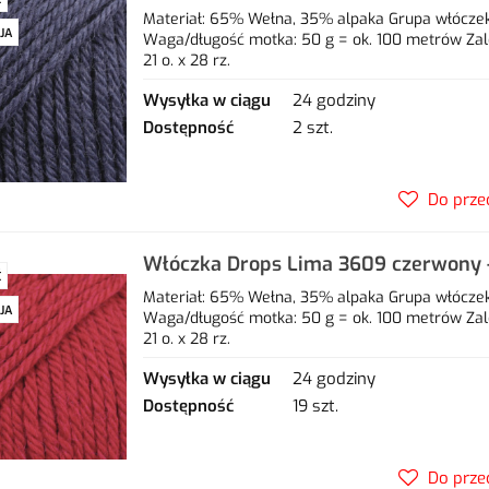
alpaka
Materiał: 65% Wełna, 35% alpaka Grupa włóczek: 
JA
Waga/długość motka: 50 g = ok. 100 metrów Zal
21 o. x 28 rz.
Wysyłka w ciągu
24 godziny
Dostępność
2 szt.
Do prze
Włóczka Drops Lima 3609 czerwony 
Ć
alpaka
Materiał: 65% Wełna, 35% alpaka Grupa włóczek: 
JA
Waga/długość motka: 50 g = ok. 100 metrów Zal
21 o. x 28 rz.
Wysyłka w ciągu
24 godziny
Dostępność
19 szt.
Do prze