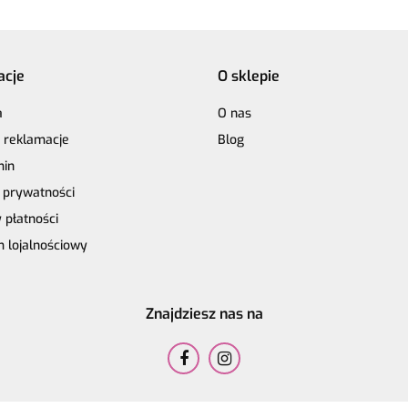
acje
O sklepie
a
O nas
i reklamacje
Blog
min
a prywatności
 płatności
 lojalnościowy
Znajdziesz nas na