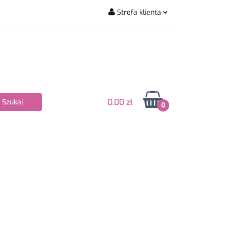
Strefa klienta
wiarskie
Zaloguj się
Zarejestruj się
Dodaj zgłoszenie
Zgody cookies
0,00 zł
0
Nowości
Bestsellery