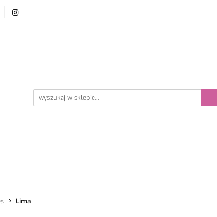
y i szydełka
Płyn do prania wełny
Akcesoria dzie
ści
Bestsellery
prania wełny
Akcesoria dziewiarskie
Promocje
ps
Lima