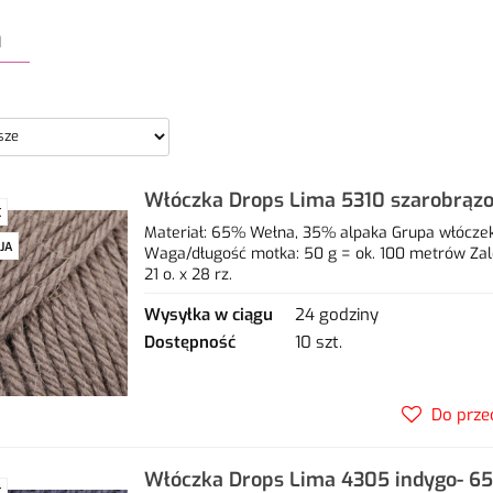
a
Włóczka Drops Lima 5310 szarobrąz
Ć
35% alpaka
Materiał: 65% Wełna, 35% alpaka Grupa włóczek: 
JA
Waga/długość motka: 50 g = ok. 100 metrów Zal
21 o. x 28 rz.
Wysyłka w ciągu
24 godziny
Dostępność
10 szt.
Do prze
Włóczka Drops Lima 4305 indygo- 6
Ć