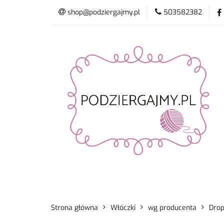
shop@podziergajmy.pl
503582382
Włóczki
Drut
Promocje
Nowo
Włóczki
Druty i szydełka
Płyn do 
Strona główna
Włóczki
wg producenta
Dro