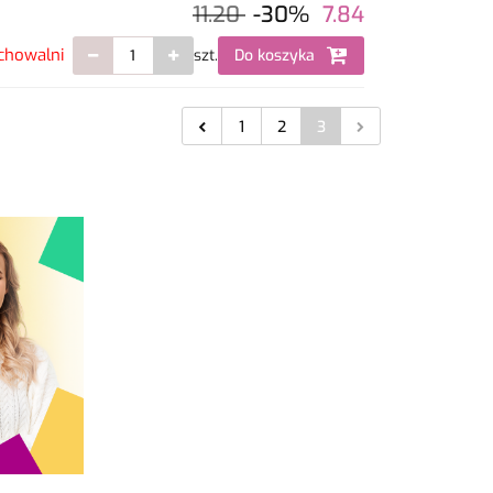
11.20
-30%
7.84
chowalni
szt.
Do koszyka
1
2
3