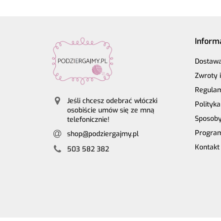
Inform
Dostaw
Zwroty 
Regula
Jeśli chcesz odebrać włóczki
Polityk
osobiście umów się ze mną
Sposoby
telefonicznie!
Program
shop@podziergajmy.pl
Kontakt
503 582 382