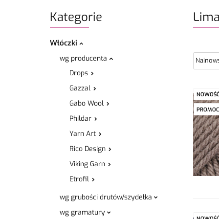
Kategorie
Lim
Włóczki
wg producenta
Drops
Gazzal
NOWOŚ
Gabo Wool
PROMOC
Phildar
Yarn Art
Rico Design
Viking Garn
Etrofil
wg grubości drutów/szydełka
wg gramatury
NOWOŚ