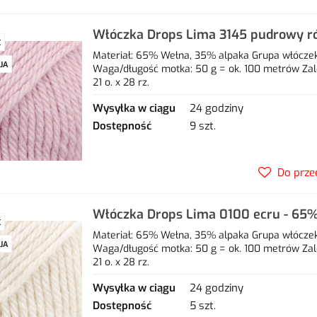
Włóczka Drops Lima 3145 pudrowy ró
Ć
35% alpaka
Materiał: 65% Wełna, 35% alpaka Grupa włóczek: 
JA
Waga/długość motka: 50 g = ok. 100 metrów Zal
21 o. x 28 rz.
Wysyłka w ciągu
24 godziny
Dostępność
9 szt.
Do prze
Włóczka Drops Lima 0100 ecru - 65
Ć
alpaka
Materiał: 65% Wełna, 35% alpaka Grupa włóczek: 
JA
Waga/długość motka: 50 g = ok. 100 metrów Zal
21 o. x 28 rz.
Wysyłka w ciągu
24 godziny
Dostępność
5 szt.