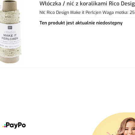
Włóczka / nić z koralikami Rico Desi
Ć
07 mondstein
NIć Rico Design Make it Perlcjen Waga motka: 25
Ten produkt jest aktualnie niedostępny