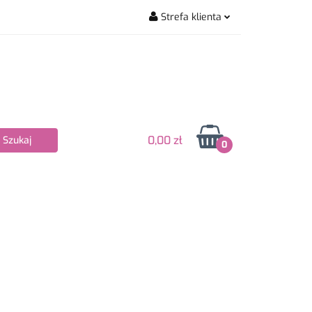
Strefa klienta
wiarskie
Zaloguj się
Zarejestruj się
Dodaj zgłoszenie
Zgody cookies
0,00 zł
0
Nowości
Bestsellery