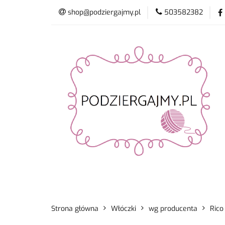
shop@podziergajmy.pl
503582382
Włóczki
Drut
Promocje
Nowo
Włóczki
Druty i szydełka
Płyn do 
Strona główna
Włóczki
wg producenta
Rico