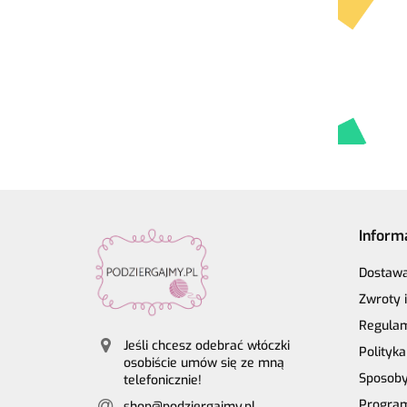
Inform
Dostaw
Zwroty 
Regula
Jeśli chcesz odebrać włóczki
Polityk
osobiście umów się ze mną
Sposoby
telefonicznie!
Program
shop@podziergajmy.pl