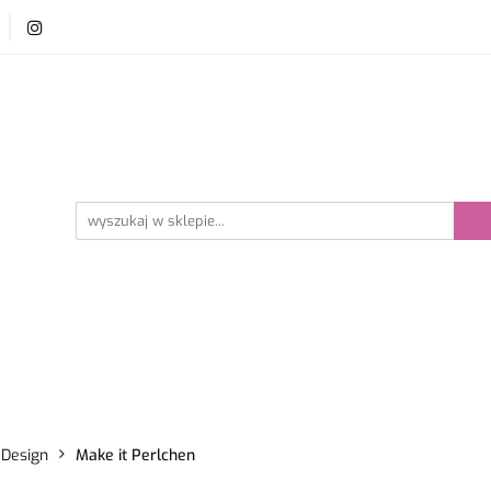
y i szydełka
Płyn do prania wełny
Akcesoria dzie
ści
Bestsellery
prania wełny
Akcesoria dziewiarskie
Promocje
 Design
Make it Perlchen