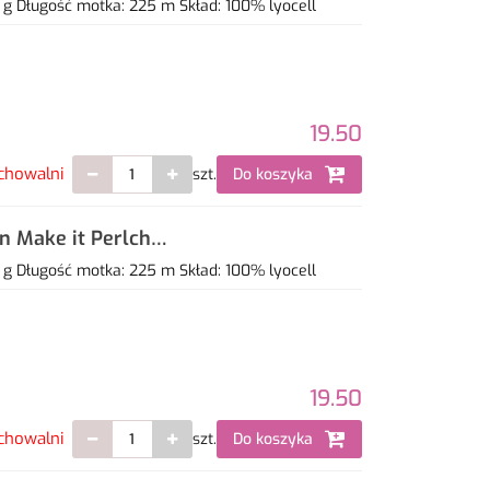
 g Długość motka: 225 m Skład: 100% lyocell
19.50
chowalni
szt.
Do koszyka
gn Make it Perlchen
 g Długość motka: 225 m Skład: 100% lyocell
19.50
chowalni
szt.
Do koszyka