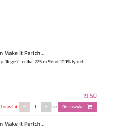
gn Make it Perlchen
 g Długość motka: 225 m Skład: 100% lyocell
19.50
chowalni
szt.
Do koszyka
gn Make it Perlchen