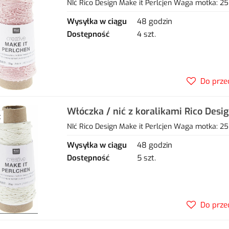
02 rose quartz
NIć Rico Design Make it Perlcjen Waga motka: 25
Wysyłka w ciągu
48 godzin
Dostępność
4 szt.
Do prze
Włóczka / nić z koralikami Rico Desi
Ć
01 crystal
NIć Rico Design Make it Perlcjen Waga motka: 25
Wysyłka w ciągu
48 godzin
Dostępność
5 szt.
Do prze