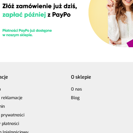
acje
O sklepie
a
O nas
i reklamacje
Blog
min
a prywatności
 płatności
 lojalnościowy