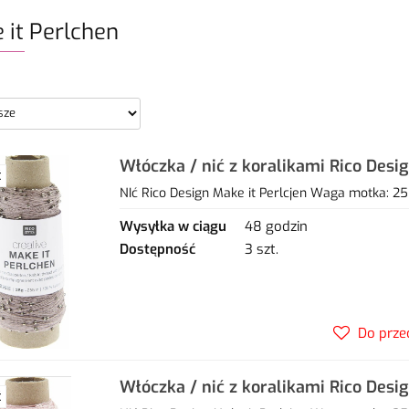
 it Perlchen
Włóczka / nić z koralikami Rico Desi
Ć
03 amethyst
NIć Rico Design Make it Perlcjen Waga motka: 25
Wysyłka w ciągu
48 godzin
Dostępność
3 szt.
Do prze
Włóczka / nić z koralikami Rico Desi
Ć