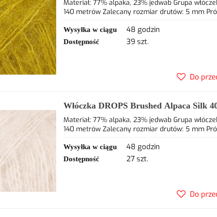
77% alpaca, 23% jedwab
Materiał: 77% alpaka, 23% jedwab Grupa włóczek
140 metrów Zalecany rozmiar drutów: 5 mm Próbka
48 godzin
Wysyłka w ciągu
39 szt.
Dostępność
Do prze
Włóczka DROPS Brushed Alpaca Silk 4
alpaca, 23% jedwab
Materiał: 77% alpaka, 23% jedwab Grupa włóczek
140 metrów Zalecany rozmiar drutów: 5 mm Próbka
48 godzin
Wysyłka w ciągu
27 szt.
Dostępność
Do prze