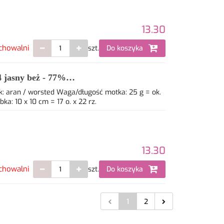
13.30
chowalni
szt.
Do koszyka
 jasny beż - 77%
: aran / worsted Waga/długość motka: 25 g = ok.
: 10 x 10 cm = 17 o. x 22 rz.
13.30
chowalni
szt.
Do koszyka
1
2