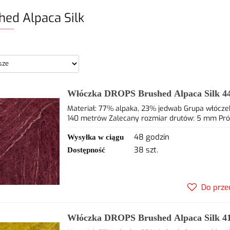
hed Alpaca Silk
Włóczka DROPS Brushed Alpaca Silk 44
77% alpaca, 23% jedwab
Materiał: 77% alpaka, 23% jedwab Grupa włóczek
140 metrów Zalecany rozmiar drutów: 5 mm Próbka
48 godzin
Wysyłka w ciągu
38 szt.
Dostępność
Do prze
Włóczka DROPS Brushed Alpaca Silk 41 