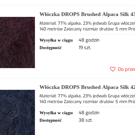
Włóczka DROPS Brushed Alpaca Silk 43
77% alpaca, 23% jedwab
Materiał: 77% alpaka, 23% jedwab Grupa włóczek
140 metrów Zalecany rozmiar drutów: 5 mm Próbka
48 godzin
Wysyłka w ciągu
19 szt.
Dostępność
Do prze
Włóczka DROPS Brushed Alpaca Silk 42
77% alpaca, 23% jedwab
Materiał: 77% alpaka, 23% jedwab Grupa włóczek
140 metrów Zalecany rozmiar drutów: 5 mm Próbka
48 godzin
Wysyłka w ciągu
38 szt.
Dostępność