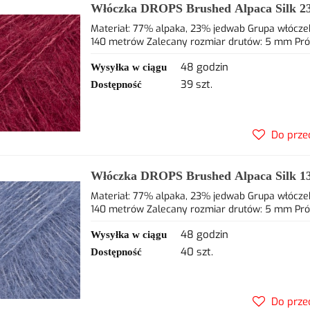
Włóczka DROPS Brushed Alpaca Silk 2
alpaca, 23% jedwab
Materiał: 77% alpaka, 23% jedwab Grupa włóczek
140 metrów Zalecany rozmiar drutów: 5 mm Próbka
48 godzin
Wysyłka w ciągu
39 szt.
Dostępność
Do prze
Włóczka DROPS Brushed Alpaca Silk 13 
23% jedwab
Materiał: 77% alpaka, 23% jedwab Grupa włóczek
140 metrów Zalecany rozmiar drutów: 5 mm Próbka
48 godzin
Wysyłka w ciągu
40 szt.
Dostępność
Do prze