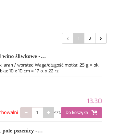
1
2
 wino śliwkowe -
: aran / worsted Waga/długość motka: 25 g = ok.
: 10 x 10 cm = 17 o. x 22 rz.
13.30
chowalni
szt.
Do koszyka
pole pszenicy -