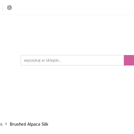
y i szydełka
Płyn do prania wełny
Akcesoria dzie
ści
Bestsellery
prania wełny
Akcesoria dziewiarskie
Promocje
ps
Brushed Alpaca Silk