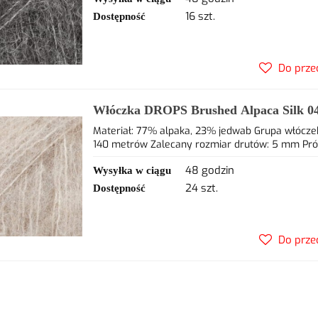
16 szt.
Dostępność
Do prze
Włóczka DROPS Brushed Alpaca Silk 04
alpaca, 23% jedwab
Materiał: 77% alpaka, 23% jedwab Grupa włóczek
140 metrów Zalecany rozmiar drutów: 5 mm Próbka
48 godzin
Wysyłka w ciągu
24 szt.
Dostępność
Do prze