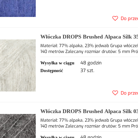
Do prze
Włóczka DROPS Brushed Alpaca Silk 35 
77% alpaca, 23% jedwab
Materiał: 77% alpaka, 23% jedwab Grupa włóczek
140 metrów Zalecany rozmiar drutów: 5 mm Próbka
48 godzin
Wysyłka w ciągu
37 szt.
Dostępność
Do prze
Włóczka DROPS Brushed Alpaca Silk 03 
23% jedwab
Materiał: 77% alpaka, 23% jedwab Grupa włóczek
140 metrów Zalecany rozmiar drutów: 5 mm Próbka
48 godzin
Wysyłka w ciągu