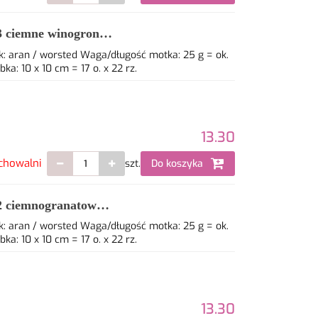
 ciemne winogrona -
: aran / worsted Waga/długość motka: 25 g = ok.
: 10 x 10 cm = 17 o. x 22 rz.
13.30
chowalni
szt.
Do koszyka
 ciemnogranatowy -
: aran / worsted Waga/długość motka: 25 g = ok.
: 10 x 10 cm = 17 o. x 22 rz.
13.30