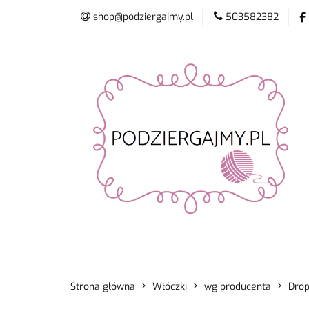
shop@podziergajmy.pl
503582382
Włóczki
Drut
Promocje
Nowo
Włóczki
Druty i szydełka
Płyn do 
Strona główna
Włóczki
wg producenta
Dro