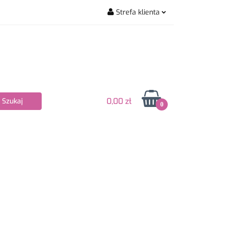
Strefa klienta
wiarskie
Zaloguj się
Zarejestruj się
Dodaj zgłoszenie
Zgody cookies
0,00 zł
0
Nowości
Bestsellery