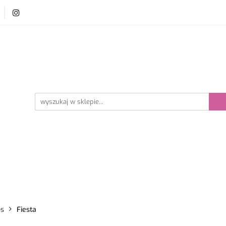
y i szydełka
Płyn do prania wełny
Akcesoria dzie
ści
Bestsellery
prania wełny
Akcesoria dziewiarskie
Promocje
ps
Fiesta