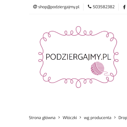
shop@podziergajmy.pl
503582382
Włóczki
Drut
Promocje
Nowo
Włóczki
Druty i szydełka
Płyn do 
Strona główna
Włóczki
wg producenta
Dro