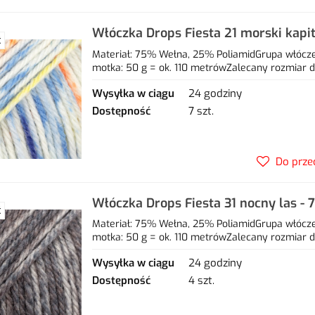
Włóczka Drops Fiesta 21 morski kapi
Ć
25% poliamid
Materiał: 75% Wełna, 25% PoliamidGrupa włóczek
motka: 50 g = ok. 110 metrówZalecany rozmiar dr
Wysyłka w ciągu
24 godziny
Dostępność
7 szt.
Do prze
Włóczka Drops Fiesta 31 nocny las -
Ć
poliamid
Materiał: 75% Wełna, 25% PoliamidGrupa włóczek
motka: 50 g = ok. 110 metrówZalecany rozmiar dr
Wysyłka w ciągu
24 godziny
Dostępność
4 szt.