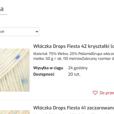
ta
Włóczka Drops Fiesta 42 kryształki l
25% poliamid
Materiał: 75% Wełna, 25% PoliamidGrupa włóczek
motka: 50 g = ok. 110 metrówZalecany rozmiar dr
Wysyłka w ciągu
24 godziny
Dostępność
20 szt.
Do prze
Włóczka Drops Fiesta 41 zaczarowan