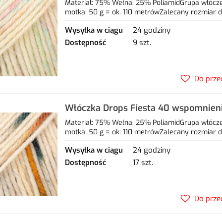
25% poliamid
Materiał: 75% Wełna, 25% PoliamidGrupa włóczek
motka: 50 g = ok. 110 metrówZalecany rozmiar dr
Wysyłka w ciągu
24 godziny
Dostępność
9 szt.
Do prze
Włóczka Drops Fiesta 40 wspomnieni
wełna, 25% poliamid
Materiał: 75% Wełna, 25% PoliamidGrupa włóczek
motka: 50 g = ok. 110 metrówZalecany rozmiar dr
Wysyłka w ciągu
24 godziny
Dostępność
17 szt.
Do prze