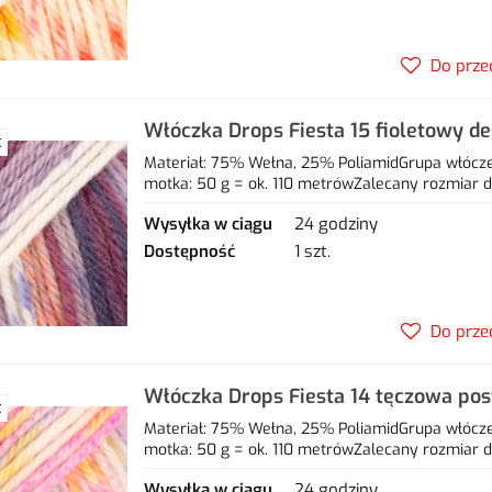
Do prze
Włóczka Drops Fiesta 15 fioletowy d
Ć
25% poliamid
Materiał: 75% Wełna, 25% PoliamidGrupa włóczek
motka: 50 g = ok. 110 metrówZalecany rozmiar dr
Wysyłka w ciągu
24 godziny
Dostępność
1 szt.
Do prze
Włóczka Drops Fiesta 14 tęczowa po
Ć
25% poliamid
Materiał: 75% Wełna, 25% PoliamidGrupa włóczek
motka: 50 g = ok. 110 metrówZalecany rozmiar dr
Wysyłka w ciągu
24 godziny