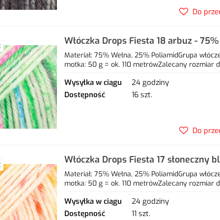
Do prze
Włóczka Drops Fiesta 18 arbuz - 75
Ć
poliamid
Materiał: 75% Wełna, 25% PoliamidGrupa włóczek
motka: 50 g = ok. 110 metrówZalecany rozmiar dr
Wysyłka w ciągu
24 godziny
Dostępność
16 szt.
Do prze
Włóczka Drops Fiesta 17 słoneczny b
Ć
25% poliamid
Materiał: 75% Wełna, 25% PoliamidGrupa włóczek
motka: 50 g = ok. 110 metrówZalecany rozmiar dr
Wysyłka w ciągu
24 godziny
Dostępność
11 szt.