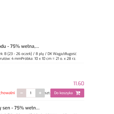
odu - 75% wełna,
: B (23 - 26 oczek) / 8 ply / DK Waga/długość
utów: 4 mmPróbka: 10 x 10 cm = 21 o. x 28 rz.
11.60
chowalni
szt.
Do koszyka
y sen - 75% wełna,