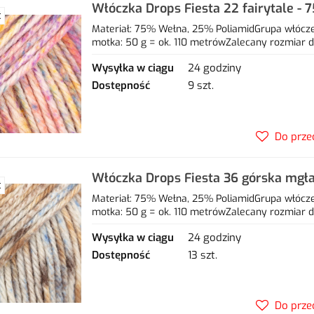
Włóczka Drops Fiesta 22 fairytale -
Ć
poliamid
Materiał: 75% Wełna, 25% PoliamidGrupa włóczek
motka: 50 g = ok. 110 metrówZalecany rozmiar dr
Wysyłka w ciągu
24 godziny
Dostępność
9 szt.
Do prze
Włóczka Drops Fiesta 36 górska mgł
Ć
poliamid
Materiał: 75% Wełna, 25% PoliamidGrupa włóczek
motka: 50 g = ok. 110 metrówZalecany rozmiar dr
Wysyłka w ciągu
24 godziny
Dostępność
13 szt.
Do prze