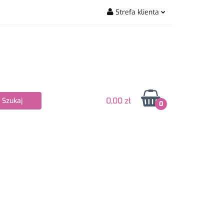
Strefa klienta
wiarskie
Zaloguj się
Zarejestruj się
Dodaj zgłoszenie
Zgody cookies
0,00 zł
0
Nowości
Bestsellery