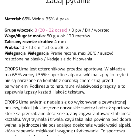
Zadaj pytanie
Materiał:
65% Wełna, 35% Alpaka
Grupa włóczek:
B (20 - 22 oczek)
/
8 ply / DK / worsted
Waga/długość motka:
50 g = ok. 100 metrów
Zalecany rozmiar drutów:
4 mm
Próbka:
10 x 10 cm = 21 o. x 28 rz.
Pielęgnacja
:
Pielęgnacja
: Pranie ręczne, max 30°C / suszyć
rozłożone na płasko / Nadaje się do filcowania
DROPS Lima jest czteronitkową przędzą sportową. W składzie
ma 65% wełny i 35% superfine alpaca, włókna są tylko myte i
nie są narażone na kontakt z obróbką chemiczną przed
barwieniem. Podkreśla to naturalne właściwości przędzy, a to
zapewnia lepszy kształt i jakość tekstury.
DROPS Lima świetnie nadaje się do wykonywania zewnętrznej
odzieży, takiej jak klasyczne norweskie swetry i odzież sportowa,
które są przerabiane dość ścisło, aby zagwarantować stabilność
kształtu. Wytrzymała i trwała, czyli taka jaka powinna być dobra
wełna, a jednocześnie posiadająca doskonałe właściwości alpaki,
która zapewnia miękkość i wygodę użytkowania. To sportowa