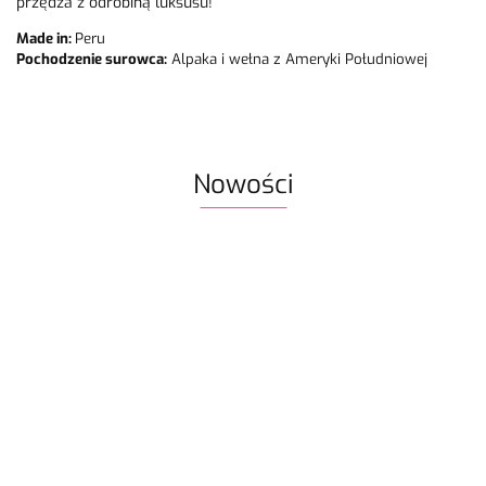
przędza z odrobiną luksusu!
Made in:
Peru
Pochodzenie surowca:
Alpaka i wełna z Ameryki Południowej
Nowości
Włóczka
Znaczniki
Włóczka
Włóczka /
Włóczka /
Włóczka
Rico
oczek SKC
Drops Air |
nić z
nić z
nić z
Design
59.90
na druty -
58 ciemne
koralikami
koralikami
koralik
Fashion
13.90
22.80
19.50
19.50
19.50
metalowe
winogrona
Rico
Rico
Rico
Light
agrafki z
| 65%
Design
Design
Design
Luxury