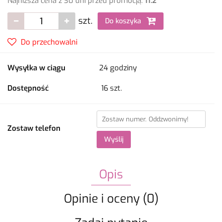
Najniższa cena z 30 dni przed promocją:
11.2
szt.
Do koszyka
Do przechowalni
Wysyłka w ciągu
24 godziny
Dostępność
16
szt.
Zostaw telefon
Wyślij
Opis
Opinie i oceny (0)