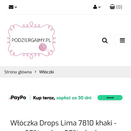
(
0
)
Zaloguj się
Zarejestruj się
Dodaj zgłoszenie
Zgody cookies
Strona główna
Włóczki
Włóczka Drops Lima 7810 khaki -