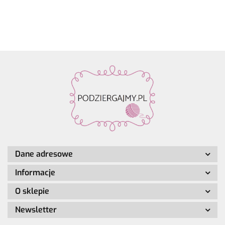
zawieszką
alpaka,
Make it
Make it
Make it
Hand-
4szt.
28%
Perlchen
Perlchen
Perlche
dyed
poliamid,
03
02 rose
01 cryst
kol. 001
7% wełna
amethyst
quartz
Dane adresowe
Informacje
O sklepie
Newsletter