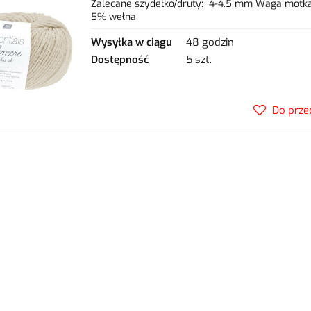
Zalecane szydełko/druty: 4-4.5 mm Waga motka
5% wełna
Wysyłka w ciągu
48 godzin
Dostępność
5 szt.
Do prze