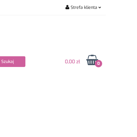
Strefa klienta
wiarskie
Zaloguj się
Zarejestruj się
Dodaj zgłoszenie
Zgody cookies
0,00 zł
0
Nowości
Bestsellery