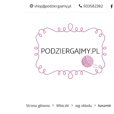
shop@podziergajmy.pl
503582382
Włóczki
Drut
Promocje
Nowo
Włóczki
Druty i szydełka
Płyn do 
Strona główna
Włóczki
wg składu
kaszmir