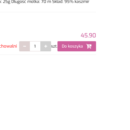
: 25g Długość motka: 70 m Skład: 95% kaszmir
45.90
chowalni
szt.
Do koszyka