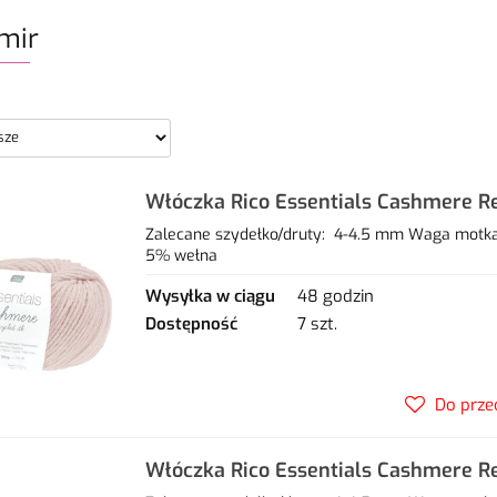
mir
Włóczka Rico Essentials Cashmere R
pudrowy
Zalecane szydełko/druty: 4-4.5 mm Waga motka
5% wełna
Wysyłka w ciągu
48 godzin
Dostępność
7 szt.
Do prze
Włóczka Rico Essentials Cashmere R