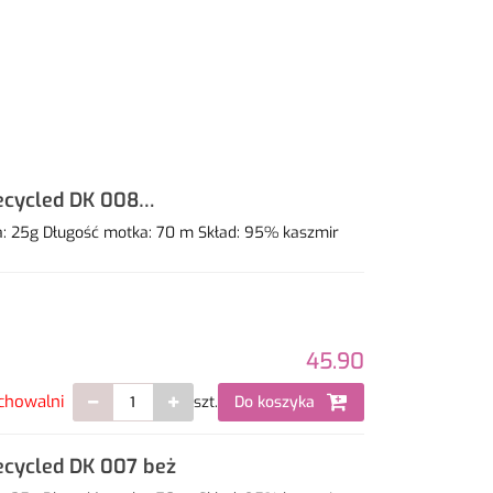
ecycled DK 008
: 25g Długość motka: 70 m Skład: 95% kaszmir
45.90
chowalni
szt.
Do koszyka
ecycled DK 007 beż