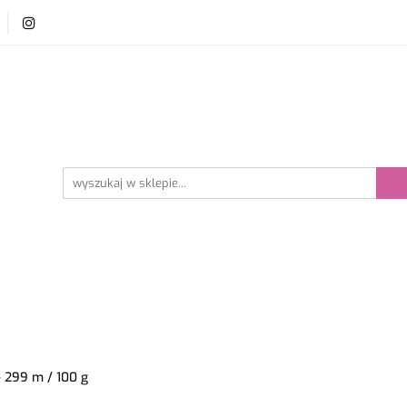
y i szydełka
Płyn do prania wełny
Akcesoria dzie
ści
Bestsellery
prania wełny
Akcesoria dziewiarskie
Promocje
- 299 m / 100 g