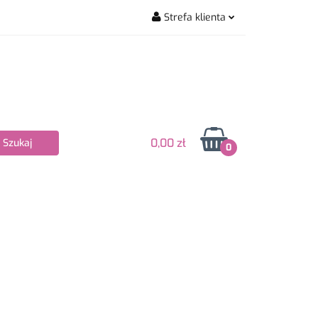
Strefa klienta
wiarskie
Zaloguj się
Zarejestruj się
Dodaj zgłoszenie
Zgody cookies
0,00 zł
0
Nowości
Bestsellery