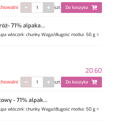
chowalni
szt.
Do koszyka
óż- 71% alpaka
upa włóczek: chunky Waga/długość motka: 50 g =
20.60
chowalni
szt.
Do koszyka
łowy - 71% alpaka
upa włóczek: chunky Waga/długość motka: 50 g =