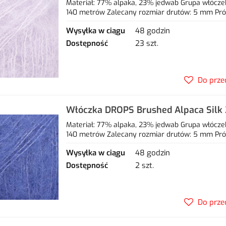
- 77% alpaca, 23% jedwab
Materiał: 77% alpaka, 23% jedwab Grupa włóczek
140 metrów Zalecany rozmiar drutów: 5 mm Próbka
Wysyłka w ciągu
48 godzin
Dostępność
23 szt.
Do prze
Włóczka DROPS Brushed Alpaca Silk 
alpaca, 23% jedwab
Materiał: 77% alpaka, 23% jedwab Grupa włóczek
140 metrów Zalecany rozmiar drutów: 5 mm Próbka
Wysyłka w ciągu
48 godzin
Dostępność
2 szt.
Do prze