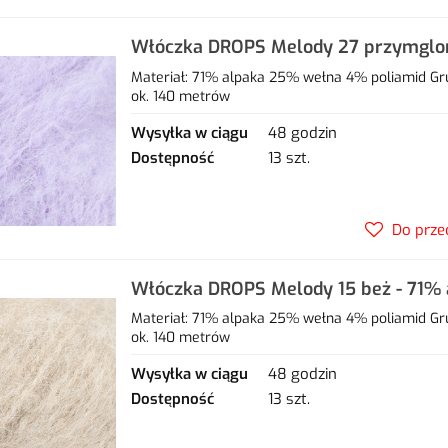
Włóczka DROPS Melody 27 przymglony
alpaka 25% wełna 4% poliamid
Materiał: 71% alpaka 25% wełna 4% poliamid Gr
ok. 140 metrów
Wysyłka w ciągu
48 godzin
Dostępność
13 szt.
Do prze
Włóczka DROPS Melody 15 beż - 71%
4% poliamid
Materiał: 71% alpaka 25% wełna 4% poliamid Gr
ok. 140 metrów
Wysyłka w ciągu
48 godzin
Dostępność
13 szt.