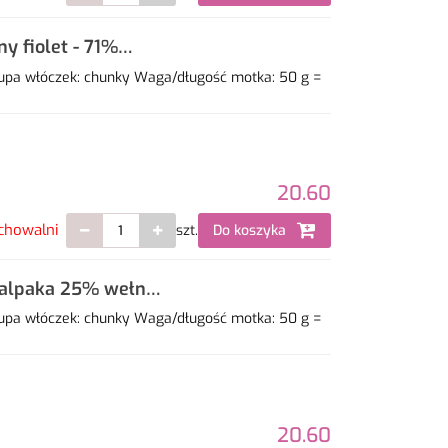
 fiolet - 71%
upa włóczek: chunky Waga/długość motka: 50 g =
20.60
chowalni
szt.
Do koszyka
 alpaka 25% wełna
upa włóczek: chunky Waga/długość motka: 50 g =
20.60