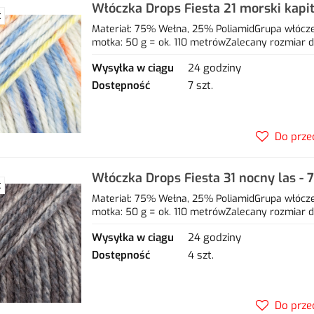
Włóczka Drops Fiesta 21 morski kapi
Ć
25% poliamid
Materiał: 75% Wełna, 25% PoliamidGrupa włóczek
motka: 50 g = ok. 110 metrówZalecany rozmiar dr
Wysyłka w ciągu
24 godziny
Dostępność
7 szt.
Do prze
Włóczka Drops Fiesta 31 nocny las -
Ć
poliamid
Materiał: 75% Wełna, 25% PoliamidGrupa włóczek
motka: 50 g = ok. 110 metrówZalecany rozmiar dr
Wysyłka w ciągu
24 godziny
Dostępność
4 szt.
Do prze