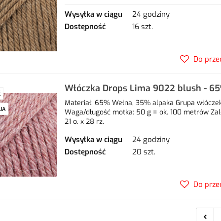
Wysyłka w ciągu
24 godziny
Dostępność
16 szt.
Do prze
Włóczka Drops Lima 9022 blush - 6
Ć
alpaka
Materiał: 65% Wełna, 35% alpaka Grupa włóczek: 
JA
Waga/długość motka: 50 g = ok. 100 metrów Zal
21 o. x 28 rz.
Wysyłka w ciągu
24 godziny
Dostępność
20 szt.
Do prze