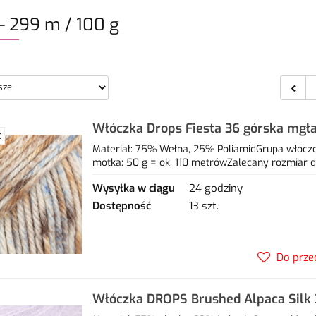
- 299 m / 100 g
Włóczka Drops Fiesta 36 górska mgł
Ć
poliamid
Materiał: 75% Wełna, 25% PoliamidGrupa włóczek
motka: 50 g = ok. 110 metrówZalecany rozmiar dr
Wysyłka w ciągu
24 godziny
Dostępność
13 szt.
Do prze
Włóczka DROPS Brushed Alpaca Silk 