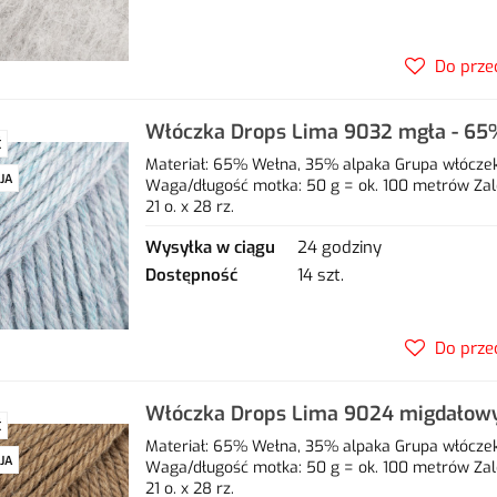
Do prze
Włóczka Drops Lima 9032 mgła - 65
Ć
alpaka
Materiał: 65% Wełna, 35% alpaka Grupa włóczek: 
JA
Waga/długość motka: 50 g = ok. 100 metrów Zal
21 o. x 28 rz.
Wysyłka w ciągu
24 godziny
Dostępność
14 szt.
Do prze
Włóczka Drops Lima 9024 migdałow
Ć
alpaka
Materiał: 65% Wełna, 35% alpaka Grupa włóczek: 
JA
Waga/długość motka: 50 g = ok. 100 metrów Zal
21 o. x 28 rz.