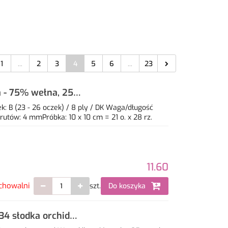
1
...
2
3
4
5
6
...
23
a - 75% wełna, 25%
: B (23 - 26 oczek) / 8 ply / DK Waga/długość
utów: 4 mmPróbka: 10 x 10 cm = 21 o. x 28 rz.
11.60
chowalni
szt.
Do koszyka
34 słodka orchidea