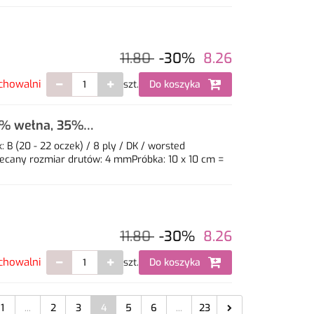
11.80
-30%
8.26
chowalni
szt.
Do koszyka
5% wełna, 35%
B (20 - 22 oczek) / 8 ply / DK / worsted
ecany rozmiar drutów: 4 mmPróbka: 10 x 10 cm =
11.80
-30%
8.26
chowalni
szt.
Do koszyka
1
...
2
3
4
5
6
...
23