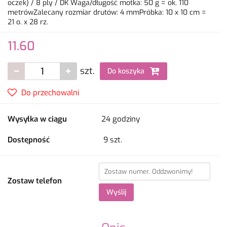
oczek) / 8 ply / DK Waga/długość motka: 50 g = ok. 110
metrówZalecany rozmiar drutów: 4 mmPróbka: 10 x 10 cm =
21 o. x 28 rz.
11.60
szt.
Do koszyka
Do przechowalni
Wysyłka w ciągu
24 godziny
Dostępność
9
szt.
Zostaw telefon
Wyślij