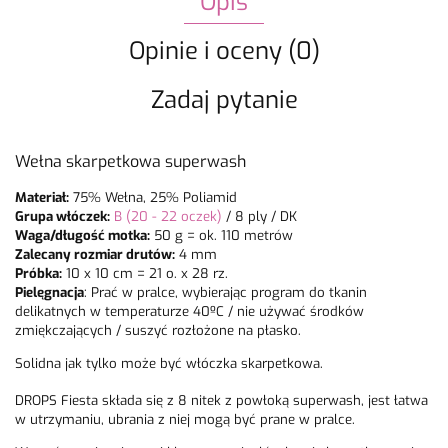
Opis
Opinie i oceny (0)
Zadaj pytanie
Wełna skarpetkowa superwash
Materiał:
75% Wełna, 25% Poliamid
Grupa włóczek:
B (20 - 22 oczek)
/ 8 ply / DK
Waga/długość motka:
50 g = ok. 110 metrów
Zalecany rozmiar drutów:
4 mm
Próbka:
10 x 10 cm = 21 o. x 28 rz.
Pielęgnacja
:
Prać w pralce, wybierając program do tkanin
delikatnych w temperaturze 40ºC / nie używać środków
zmiękczających / suszyć rozłożone na płasko.
Solidna jak tylko może być włóczka skarpetkowa.
DROPS Fiesta
składa się z 8 nitek z powłoką superwash, jest łatwa
w utrzymaniu, ubrania z niej mogą być prane w pralce.