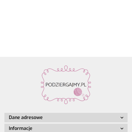
oczek SKC
Drops Air |
nić z
nić z
nić z
Design
59.90
na druty -
58 ciemne
koralikami
koralikami
koralik
Fashion
13.90
22.80
19.50
19.50
19.50
metalowe
winogrona
Rico
Rico
Rico
Light
agrafki z
| 65%
Design
Design
Design
Luxury
zawieszką
alpaka,
Make it
Make it
Make it
Hand-
4szt.
28%
Perlchen
Perlchen
Perlche
dyed
poliamid,
03
02 rose
01 cryst
kol. 001
7% wełna
amethyst
quartz
Dane adresowe
Informacje