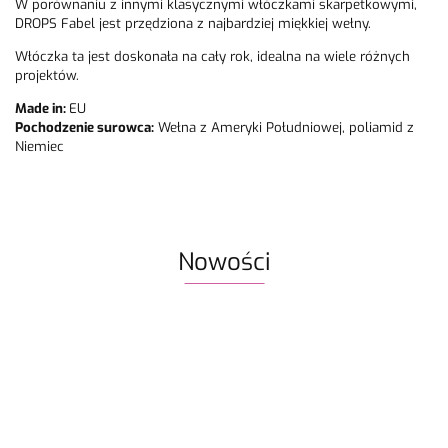
W porównaniu z innymi klasycznymi włóczkami skarpetkowymi,
DROPS Fabel jest przędziona z najbardziej miękkiej wełny.
Włóczka ta jest doskonała na cały rok, idealna na wiele różnych
projektów.
Made in:
EU
Pochodzenie surowca:
Wełna z Ameryki Południowej, poliamid z
Niemiec
Nowości
Włóczka
Znaczniki
Włóczka
Włóczka /
Włóczka /
Włóczka
Rico