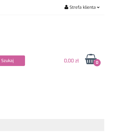
Strefa klienta
wiarskie
Zaloguj się
Zarejestruj się
Dodaj zgłoszenie
Zgody cookies
0,00 zł
0
Nowości
Bestsellery