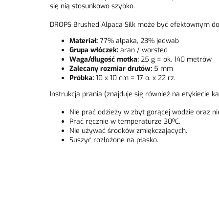
się nią stosunkowo szybko.
DROPS Brushed Alpaca Silk może być efektownym dod
Materiał:
77% alpaka, 23% jedwab
Grupa włóczek:
aran / worsted
Waga/długość motka:
25 g = ok. 140 metrów
Zalecany rozmiar drutów:
5 mm
Próbka:
10 x 10 cm = 17 o. x 22 rz.
Instrukcja prania (znajduje się również na etykiecie 
Nie prać odzieży w zbyt gorącej wodzie oraz n
Prać ręcznie w temperaturze 30ºC.
Nie używać środków zmiękczających.
Suszyć rozłożone na płasko.