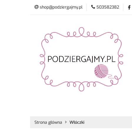
shop@podziergajmy.pl
503582382
Włóczki
Drut
Promocje
Nowo
Włóczki
Druty i szydełka
Płyn do 
Strona główna
Włóczki