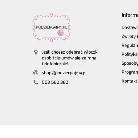
Inform
Dostaw
Zwroty 
Regula
Jeśli chcesz odebrać włóczki
Polityk
osobiście umów się ze mną
Sposoby
telefonicznie!
Program
shop@podziergajmy.pl
Kontakt
503 582 382