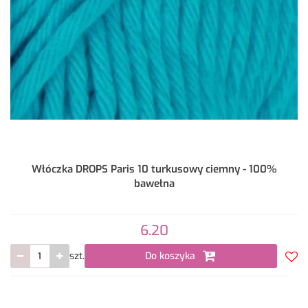
Włóczka DROPS Paris 10 turkusowy ciemny - 100%
bawełna
6.20
szt.
Do koszyka
Do
prze