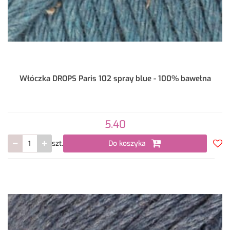
Włóczka DROPS Paris 102 spray blue - 100% bawełna
5.40
szt.
Do koszyka
Do
prze