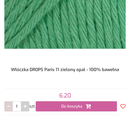
Włóczka DROPS Paris 11 zielony opal - 100% bawełna
6.20
szt.
Do koszyka
Do
prze