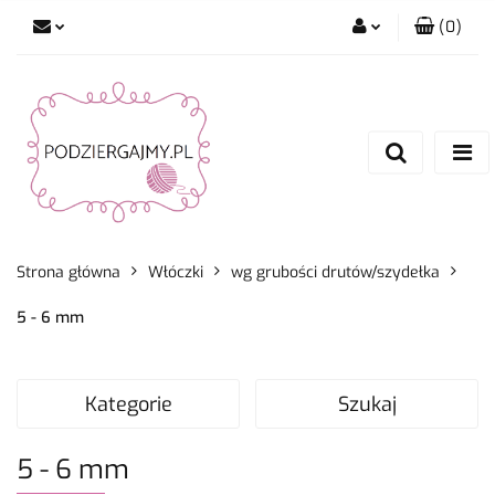
(
0
)
Zaloguj się
Zarejestruj się
Dodaj zgłoszenie
Zgody cookies
Strona główna
Włóczki
wg grubości drutów/szydełka
5 - 6 mm
Kategorie
Szukaj
5 - 6 mm