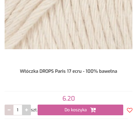
Włóczka DROPS Paris 17 ecru - 100% bawełna
6.20
szt.
Do koszyka
Do
prze