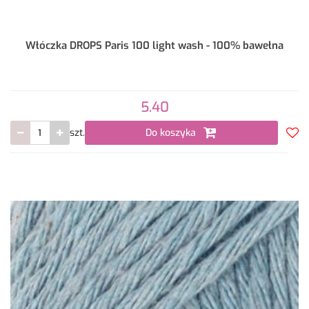
Włóczka DROPS Paris 100 light wash - 100% bawełna
5.40
szt.
Do koszyka
Do
prze