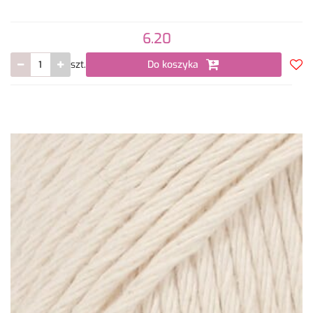
6.20
szt.
Do koszyka
Do
prze