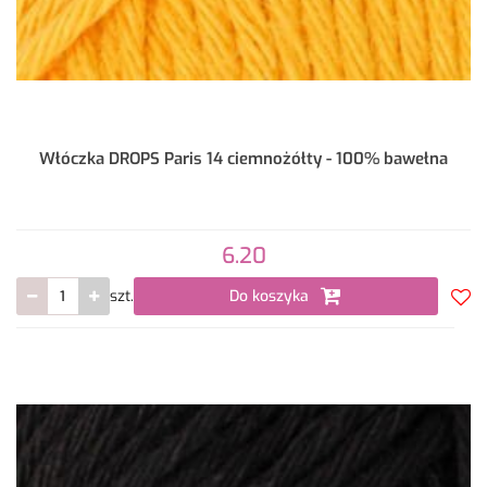
Włóczka DROPS Paris 14 ciemnożółty - 100% bawełna
6.20
szt.
Do koszyka
Do
prze