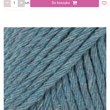
szt.
Do koszyka
Do
prze