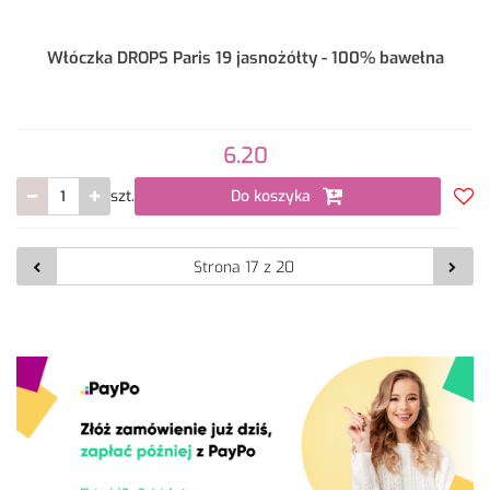
Włóczka DROPS Paris 19 jasnożółty - 100% bawełna
6.20
szt.
Do koszyka
Do
prze