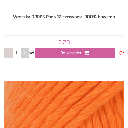
Włóczka DROPS Paris 12 czerwony - 100% bawełna
6.20
szt.
Do koszyka
Do
prze