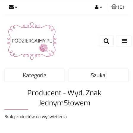
(
0
)
Zaloguj się
Zarejestruj się
Dodaj zgłoszenie
Zgody cookies
Kategorie
Szukaj
Producent - Wyd. Znak
JednymSłowem
Brak produktów do wyświetlenia