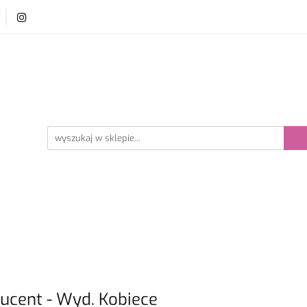
y i szydełka
Płyn do prania wełny
Akcesoria dzie
ści
Bestsellery
prania wełny
Akcesoria dziewiarskie
Promocje
ucent - Wyd. Kobiece