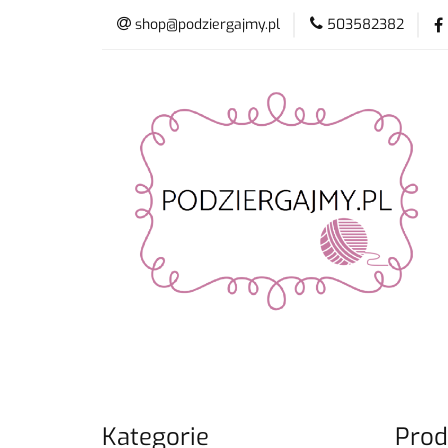
shop@podziergajmy.pl
503582382
Włóczki
Drut
Promocje
Nowo
Włóczki
Druty i szydełka
Płyn do 
Kategorie
Prod