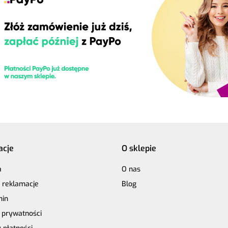
acje
O sklepie
a
O nas
i reklamacje
Blog
min
a prywatności