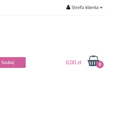
Strefa klienta
wiarskie
Zaloguj się
Zarejestruj się
Dodaj zgłoszenie
Zgody cookies
0,00 zł
0
Nowości
Bestsellery