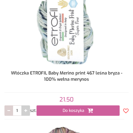
Włóczka ETROFIL Baby Merino print 467 leśna bryza -
100% wełna merynos
21.50
szt.
Do koszyka
Do
prze