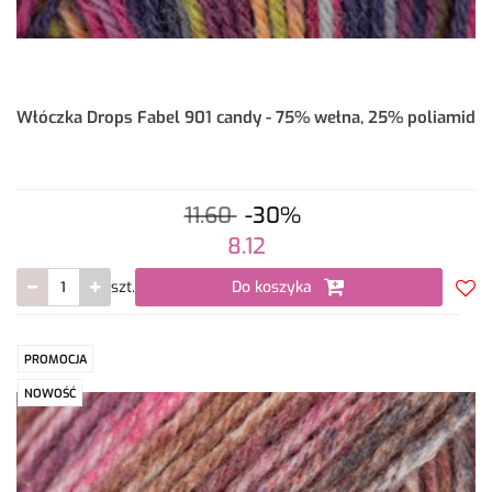
Włóczka Drops Fabel 901 candy - 75% wełna, 25% poliamid
11.60
-30%
8.12
szt.
Do koszyka
Do
prze
PROMOCJA
NOWOŚĆ