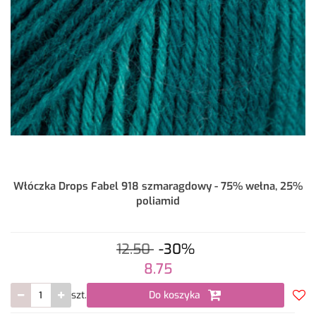
Włóczka Drops Fabel 918 szmaragdowy - 75% wełna, 25%
poliamid
12.50
-30%
8.75
szt.
Do koszyka
Do