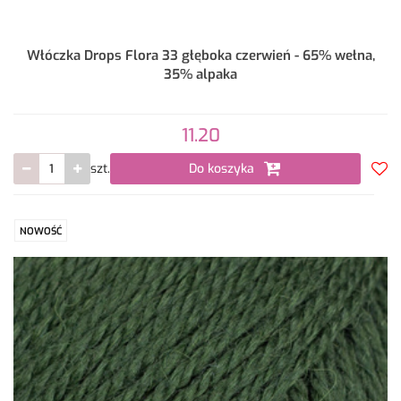
Włóczka Drops Flora 33 głęboka czerwień - 65% wełna,
35% alpaka
11.20
szt.
Do koszyka
Do
prze
NOWOŚĆ