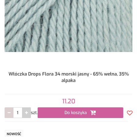
Włóczka Drops Flora 34 morski jasny - 65% wełna, 35%
alpaka
11.20
szt.
Do koszyka
Do
prze
NOWOŚĆ