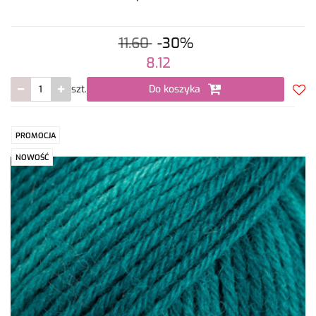
11.60
-30%
8.12
szt.
Do koszyka
Do
prze
PROMOCJA
NOWOŚĆ