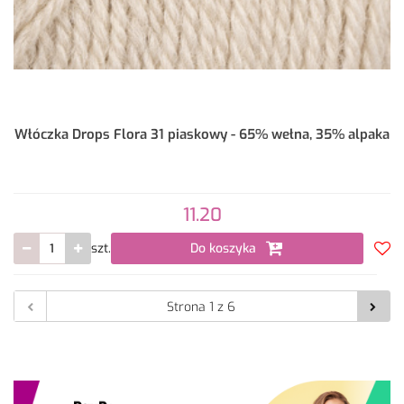
Włóczka Drops Flora 31 piaskowy - 65% wełna, 35% alpaka
11.20
szt.
Do koszyka
Do
prze