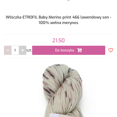
Włóczka ETROFIL Baby Merino print 466 lawendowy sen -
100% wełna merynos
21.50
szt.
Do koszyka
Do
prze