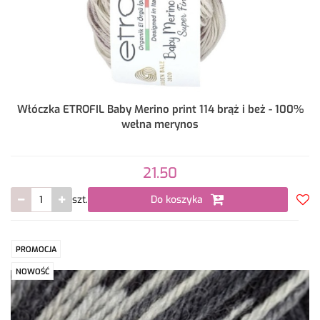
Włóczka ETROFIL Baby Merino print 114 brąż i beż - 100%
wełna merynos
21.50
szt.
Do koszyka
Do
prze
PROMOCJA
NOWOŚĆ