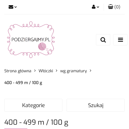
(
0
)
Zaloguj się
Zarejestruj się
Dodaj zgłoszenie
Zgody cookies
Strona główna
Włóczki
wg gramatury
400 - 499 m / 100 g
Kategorie
Szukaj
400 - 499 m / 100 g