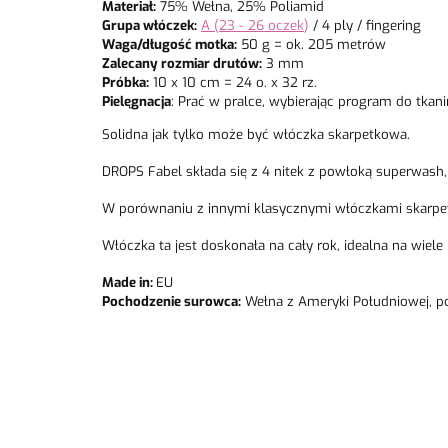
Materiał:
75% Wełna, 25% Poliamid
Grupa włóczek:
A (23 - 26 oczek
)
/ 4 ply / fingering
Waga/długość motka:
50 g = ok. 205 metrów
Zalecany rozmiar drutów:
3 mm
Próbka:
10 x 10 cm = 24 o. x 32 rz.
Pielęgnacja
: Prać w pralce, wybierając program do tka
Solidna jak tylko może być włóczka skarpetkowa.
DROPS Fabel składa się z 4 nitek z powłoką superwash, 
W porównaniu z innymi klasycznymi włóczkami skarpetk
Włóczka ta jest doskonała na cały rok, idealna na wiele
Made in:
EU
Pochodzenie surowca:
Wełna z Ameryki Południowej, p