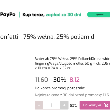
confetti - 75% wełna, 25% poliamid
Materiał: 75% Wełna, 25% PoliamidGrupa włócze
fingeringWaga/długość motka: 50 g = ok. 205
x 10 cm = 24 o. x 32 rz.
11.60
-30%
8.12
Do końca promocji pozostało:
Najniższa cena z 30 dni przed promocją:
11.6
szt.
Do koszyka