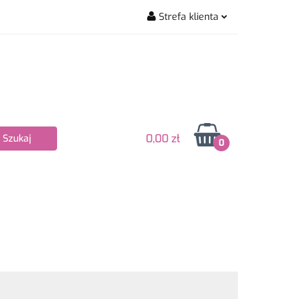
Strefa klienta
wiarskie
Zaloguj się
Zarejestruj się
Dodaj zgłoszenie
Zgody cookies
0,00 zł
0
Nowości
Bestsellery