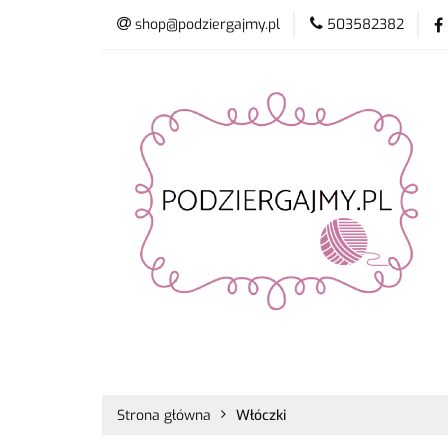
shop@podziergajmy.pl
503582382
Włóczki
Drut
Promocje
Nowo
Włóczki
Druty i szydełka
Płyn do 
Strona główna
Włóczki