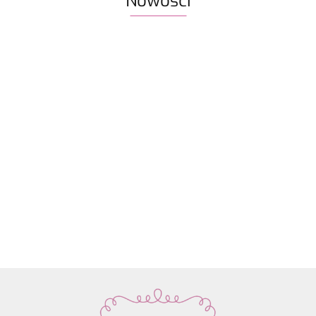
Nowości
Włóczka
Znaczniki
Włóczka
Włóczka /
Włóczka /
Włóczka
Rico
oczek SKC
Drops Air |
nić z
nić z
nić z
Design
59.90
na druty -
58 ciemne
koralikami
koralikami
koralik
Fashion
13.90
22.80
19.50
19.50
19.50
metalowe
winogrona
Rico
Rico
Rico
Light
agrafki z
| 65%
Design
Design
Design
Luxury
zawieszką
alpaka,
Make it
Make it
Make it
Hand-
4szt.
28%
Perlchen
Perlchen
Perlche
dyed
poliamid,
03
02 rose
01 cryst
kol. 001
7% wełna
amethyst
quartz