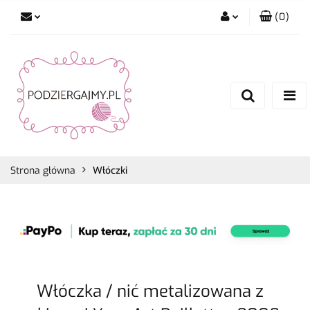
(
0
)
Zaloguj się
Zarejestruj się
Dodaj zgłoszenie
Zgody cookies
Strona główna
Włóczki
Włóczka / nić metalizowana z