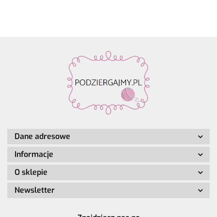
4szt.
28%
Perlchen
Perlchen
Perlche
dyed
poliamid,
03
02 rose
01 cryst
kol. 001
7% wełna
amethyst
quartz
Dane adresowe
Informacje
O sklepie
Newsletter