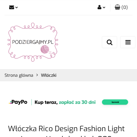
(
0
)
Zaloguj się
Zarejestruj się
Dodaj zgłoszenie
Zgody cookies
Strona główna
Włóczki
Włóczka Rico Design Fashion Light