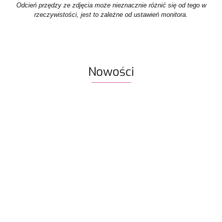
Odcień przędzy ze zdjęcia może nieznacznie różnić się od tego w
rzeczywistości, jest to zależne od ustawień monitora.
Nowości
Włóczka
Znaczniki
Włóczka
Włóczka /
Włóczka /
Włóczka
Rico
oczek SKC
Drops Air |
nić z
nić z
nić z
Design
59.90
na druty -
58 ciemne
koralikami
koralikami
koralik
Fashion
13.90
22.80
19.50
19.50
19.50
metalowe
winogrona
Rico
Rico
Rico
Light
agrafki z
| 65%
Design
Design
Design
Luxury
zawieszką
alpaka,
Make it
Make it
Make it
Hand-