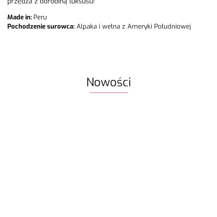
przędza z odrobiną luksusu!
Made in:
Peru
Pochodzenie surowca:
Alpaka i wełna z Ameryki Południowej
Nowości
Włóczka
Znaczniki
Włóczka
Włóczka /
Włóczka /
Włóczka
Rico
oczek SKC
Drops Air |
nić z
nić z
nić z
Design
59.90
na druty -
58 ciemne
koralikami
koralikami
koralik
Fashion
13.90
22.80
19.50
19.50
19.50
metalowe
winogrona
Rico
Rico
Rico
Light
agrafki z
| 65%
Design
Design
Design
Luxury