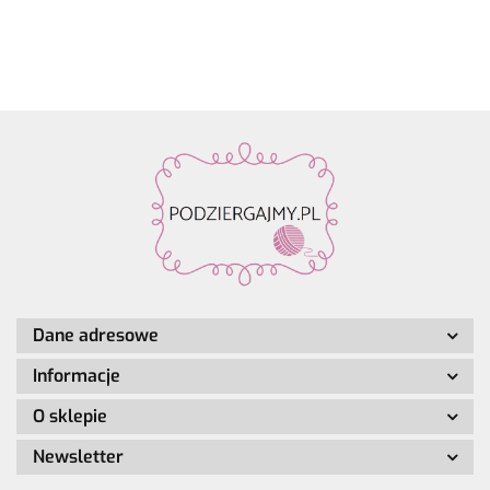
zawieszką
alpaka,
Make it
Make it
Make it
Hand-
4szt.
28%
Perlchen
Perlchen
Perlche
dyed
poliamid,
03
02 rose
01 cryst
kol. 001
7% wełna
amethyst
quartz
Dane adresowe
Informacje
O sklepie
Newsletter