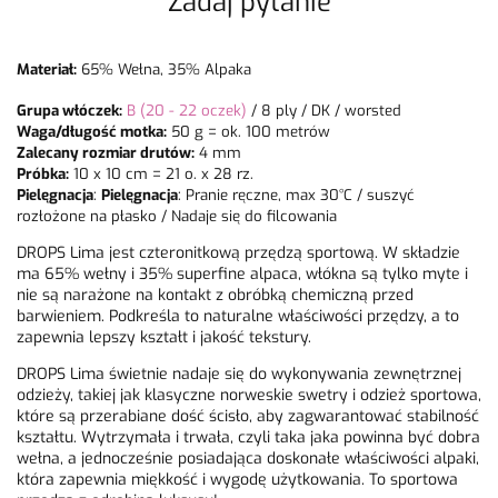
Zadaj pytanie
Materiał:
65% Wełna, 35% Alpaka
Grupa włóczek:
B (20 - 22 oczek)
/
8 ply / DK / worsted
Waga/długość motka:
50 g = ok. 100 metrów
Zalecany rozmiar drutów:
4 mm
Próbka:
10 x 10 cm = 21 o. x 28 rz.
Pielęgnacja
:
Pielęgnacja
: Pranie ręczne, max 30°C / suszyć
rozłożone na płasko / Nadaje się do filcowania
DROPS Lima jest czteronitkową przędzą sportową. W składzie
ma 65% wełny i 35% superfine alpaca, włókna są tylko myte i
nie są narażone na kontakt z obróbką chemiczną przed
barwieniem. Podkreśla to naturalne właściwości przędzy, a to
zapewnia lepszy kształt i jakość tekstury.
DROPS Lima świetnie nadaje się do wykonywania zewnętrznej
odzieży, takiej jak klasyczne norweskie swetry i odzież sportowa,
które są przerabiane dość ścisło, aby zagwarantować stabilność
kształtu. Wytrzymała i trwała, czyli taka jaka powinna być dobra
wełna, a jednocześnie posiadająca doskonałe właściwości alpaki,
która zapewnia miękkość i wygodę użytkowania. To sportowa