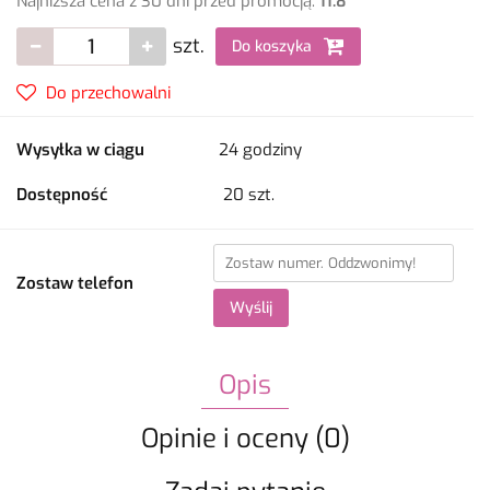
Najniższa cena z 30 dni przed promocją:
11.8
szt.
Do koszyka
Do przechowalni
Wysyłka w ciągu
24 godziny
Dostępność
20
szt.
Zostaw telefon
Wyślij
Opis
Opinie i oceny (0)