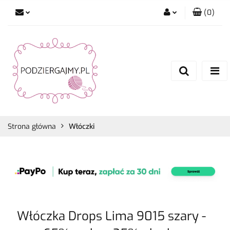
(
0
)
Zaloguj się
Zarejestruj się
Dodaj zgłoszenie
Zgody cookies
Strona główna
Włóczki
Włóczka Drops Lima 9015 szary -