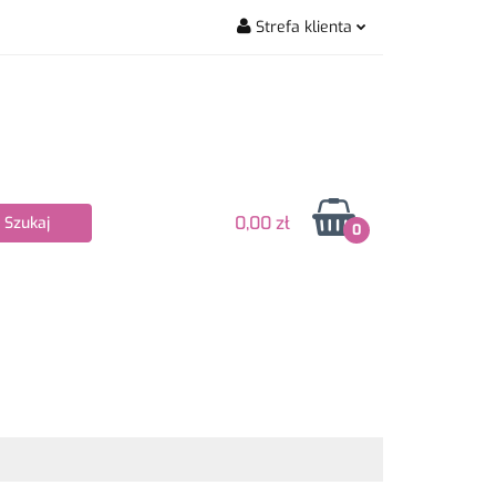
Strefa klienta
wiarskie
Zaloguj się
Zarejestruj się
Dodaj zgłoszenie
Zgody cookies
0,00 zł
0
Nowości
Bestsellery