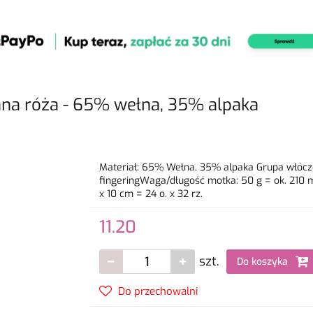
nna róża - 65% wełna, 35% alpaka
Materiał: 65% Wełna, 35% alpaka Grupa włóczek:
fingeringWaga/długość motka: 50 g = ok. 210
x 10 cm = 24 o. x 32 rz.
11.20
szt.
Do koszyka
Do przechowalni