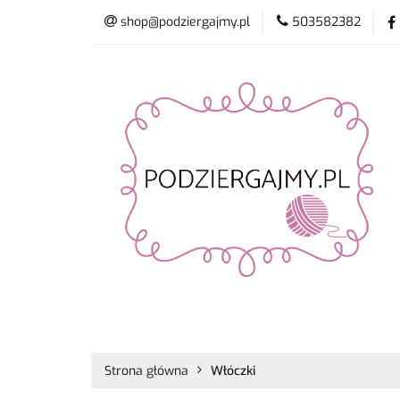
shop@podziergajmy.pl
503582382
Włóczki
Drut
Promocje
Nowo
Włóczki
Druty i szydełka
Płyn do 
Strona główna
Włóczki