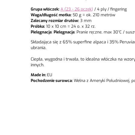
Grupa włóczek:
A (23 - 26 oczek
)
/ 4 ply / fingering
Waga/długość motka:
50 g = ok. 210 metrów
Zalecany rozmiar drutów:
3 mm
Próbka:
10 x 10 cm = 24 o. x 32 rz.
Pielęgnacja
:
Pielęgnacja
: Pranie ręczne, max 30°C / susz
Składająca się z 65% superfine alpaca i 35% Peruvia
ubrania.
Ciepła, wygodna i trwała, to idealna włóczka na wzory
innych.
Made in:
EU
Pochodzenie surowca:
Wełna z Ameryki Południowej, p