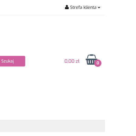
Strefa klienta
wiarskie
Zaloguj się
Zarejestruj się
Dodaj zgłoszenie
Zgody cookies
0,00 zł
0
Nowości
Bestsellery