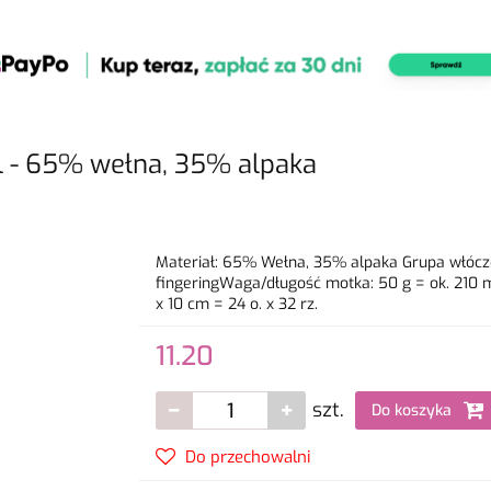
l - 65% wełna, 35% alpaka
Materiał: 65% Wełna, 35% alpaka Grupa włóczek:
fingeringWaga/długość motka: 50 g = ok. 210
x 10 cm = 24 o. x 32 rz.
11.20
szt.
Do koszyka
Do przechowalni