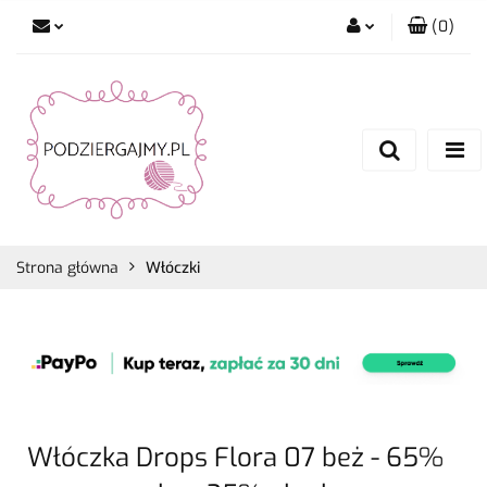
(
0
)
Zaloguj się
Zarejestruj się
Dodaj zgłoszenie
Zgody cookies
Strona główna
Włóczki
Włóczka Drops Flora 07 beż - 65%