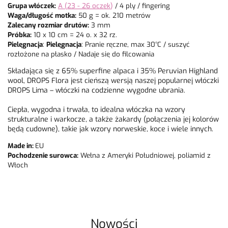
Grupa włóczek:
A (23 - 26 oczek
)
/ 4 ply / fingering
Waga/długość motka:
50 g = ok. 210 metrów
Zalecany rozmiar drutów:
3 mm
Próbka:
10 x 10 cm = 24 o. x 32 rz.
Pielęgnacja
:
Pielęgnacja
: Pranie ręczne, max 30°C / suszyć
rozłożone na płasko / Nadaje się do filcowania
Składająca się z 65% superfine alpaca i 35% Peruvian Highland
wool, DROPS Flora jest cieńszą wersją naszej popularnej włóczki
DROPS Lima – włóczki na codzienne wygodne ubrania.
Ciepła, wygodna i trwała, to idealna włóczka na wzory
strukturalne i warkocze, a także żakardy (połączenia jej kolorów
będą cudowne), takie jak wzory norweskie, koce i wiele innych.
Made in:
EU
Pochodzenie surowca:
Wełna z Ameryki Południowej, poliamid z
Włoch
Nowości