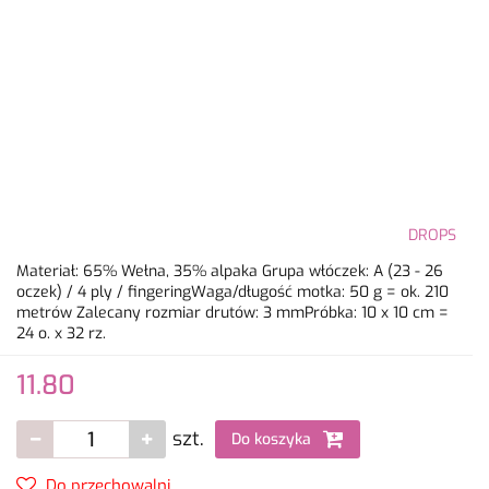
DROPS
Materiał: 65% Wełna, 35% alpaka Grupa włóczek: A (23 - 26
oczek) / 4 ply / fingeringWaga/długość motka: 50 g = ok. 210
metrów Zalecany rozmiar drutów: 3 mmPróbka: 10 x 10 cm =
24 o. x 32 rz.
11.80
szt.
Do koszyka
Do przechowalni