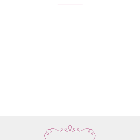
Włóczka
Znaczniki
Włóczka
Włóczka /
Włóczka /
Włóczka
Rico
oczek SKC
Drops Air |
nić z
nić z
nić z
Design
59.90
na druty -
58 ciemne
koralikami
koralikami
koralik
Fashion
13.90
22.80
19.50
19.50
19.50
metalowe
winogrona
Rico
Rico
Rico
Light
agrafki z
| 65%
Design
Design
Design
Luxury
zawieszką
alpaka,
Make it
Make it
Make it
Hand-
4szt.
28%
Perlchen
Perlchen
Perlche
dyed
poliamid,
03
02 rose
01 cryst
kol. 001
7% wełna
amethyst
quartz