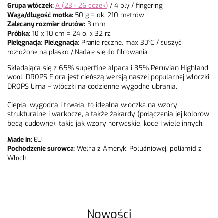
Grupa włóczek:
A (23 - 26 oczek
)
/ 4 ply / fingering
Waga/długość motka:
50 g = ok. 210 metrów
Zalecany rozmiar drutów:
3 mm
Próbka:
10 x 10 cm = 24 o. x 32 rz.
Pielęgnacja
:
Pielęgnacja
: Pranie ręczne, max 30°C / suszyć
rozłożone na płasko / Nadaje się do filcowania
Składająca się z 65% superfine alpaca i 35% Peruvian Highland
wool, DROPS Flora jest cieńszą wersją naszej popularnej włóczki
DROPS Lima – włóczki na codzienne wygodne ubrania.
Ciepła, wygodna i trwała, to idealna włóczka na wzory
strukturalne i warkocze, a także żakardy (połączenia jej kolorów
będą cudowne), takie jak wzory norweskie, koce i wiele innych.
Made in:
EU
Pochodzenie surowca:
Wełna z Ameryki Południowej, poliamid z
Włoch
Nowości