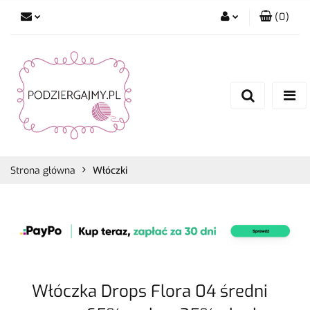
(
0
)
Zaloguj się
Zarejestruj się
Dodaj zgłoszenie
Zgody cookies
Strona główna
Włóczki
Włóczka Drops Flora 04 średni