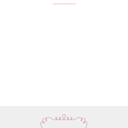
Włóczka
Znaczniki
Włóczka
Włóczka /
Włóczka /
Włóczka
Rico
oczek SKC
Drops Air |
nić z
nić z
nić z
Design
59.90
na druty -
58 ciemne
koralikami
koralikami
koralik
Fashion
13.90
22.80
19.50
19.50
19.50
metalowe
winogrona
Rico
Rico
Rico
Light
agrafki z
| 65%
Design
Design
Design
Luxury
zawieszką
alpaka,
Make it
Make it
Make it
Hand-
4szt.
28%
Perlchen
Perlchen
Perlche
dyed
poliamid,
03
02 rose
01 cryst
kol. 001
7% wełna
amethyst
quartz