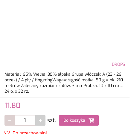
DROPS
Materiał: 65% Wełna, 35% alpaka Grupa włóczek: A (23 - 26
oczek) / 4 ply / fingeringWaga/długość motka: 50 g = ok. 210
metrów Zalecany rozmiar drutów: 3 mmPróbka: 10 x 10 cm =
24 o. x 32 rz.
11.80
szt.
Do koszyka
Do przechowalni