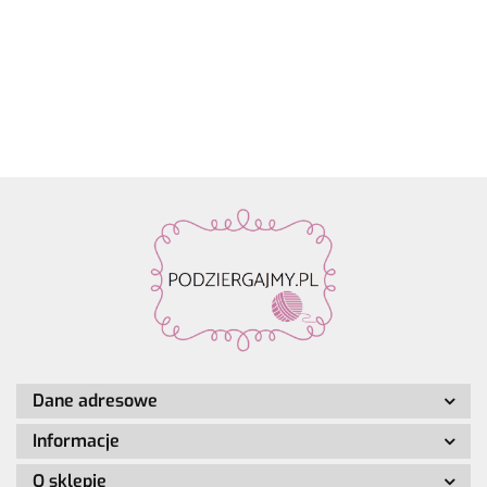
59.90
na druty -
58 ciemne
koralikami
koralikami
koralik
Fashion
13.90
22.80
19.50
19.50
19.50
metalowe
winogrona
Rico
Rico
Rico
Light
agrafki z
| 65%
Design
Design
Design
Luxury
zawieszką
alpaka,
Make it
Make it
Make it
Hand-
4szt.
28%
Perlchen
Perlchen
Perlche
dyed
poliamid,
03
02 rose
01 cryst
kol. 001
7% wełna
amethyst
quartz
Dane adresowe
Informacje
O sklepie