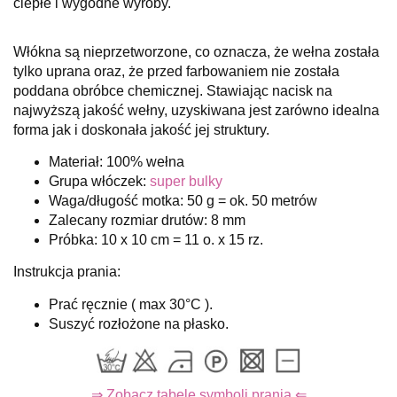
ciepłe i wygodne wyroby.
Włókna są nieprzetworzone, co oznacza, że wełna została
tylko uprana oraz, że przed farbowaniem nie została
poddana obróbce chemicznej. Stawiając nacisk na
najwyższą jakość wełny, uzyskiwana jest zarówno idealna
forma jak i doskonała jakość jej struktury.
Materiał: 100% wełna
Grupa włóczek:
super bulky
Waga/długość motka: 50 g = ok. 50 metrów
Zalecany rozmiar drutów: 8 mm
Próbka: 10 x 10 cm = 11 o. x 15 rz.
Instrukcja prania:
Prać ręcznie ( max 30°C ).
Suszyć rozłożone na płasko.
⇒ Zobacz tabelę symboli prania ⇐