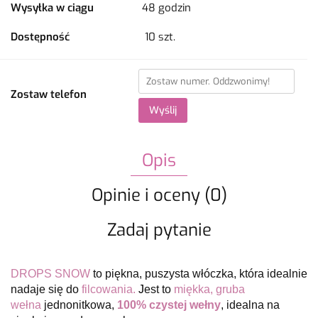
Wysyłka w ciągu
48 godzin
Dostępność
10
szt.
Zostaw telefon
Wyślij
Opis
Opinie i oceny (0)
Zadaj pytanie
DROPS SNOW
to piękna, puszysta włóczka, która idealnie
nadaje się do
filcowania.
J
est to
miękka, gruba
wełna
jednonitkowa,
100% czystej wełn
y
, idealna na