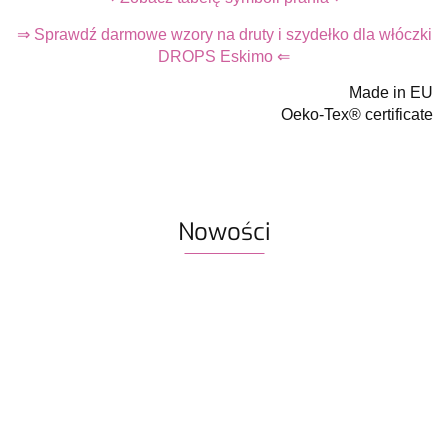
⇒ Sprawdź darmowe wzory na druty i szydełko dla włóczki
DROPS Eskimo ⇐
Made in EU
Oeko-Tex® certificate
Nowości
Włóczka
Znaczniki
Włóczka
Włóczka /
Włóczka /
Włóczka
Rico
oczek SKC
Drops Air |
nić z
nić z
nić z
Design