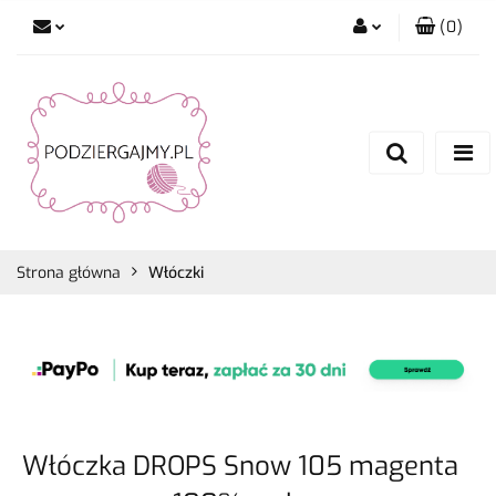
(
0
)
Zaloguj się
Zarejestruj się
Dodaj zgłoszenie
Zgody cookies
Strona główna
Włóczki
Włóczka DROPS Snow 105 magenta