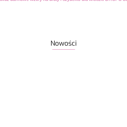
Nowości
Włóczka /
ka / nić
Włóczka / nić
nić z
likami
z koralikami
koralikami
Włóczk
Design
Włóczka GAZZAL
Rico Design
19.50
19.50
Rico Design
Exclusi
it
Exclusive 9937
Make it
Make it
malwa 
hen 03