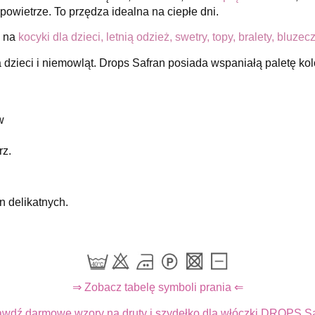
powietrze. To przędza idealna na ciepłe dni.
a na
kocyki dla dzieci, letnią odzież, swetry, topy, bralety, bluze
 dzieci i niemowląt.
Drops Safran posiada wspaniałą paletę kol
w
rz.
n delikatnych.
⇒ Zobacz tabelę symboli prania ⇐
wdź darmowe wzory na druty i szydełko dla włóczki DROPS S