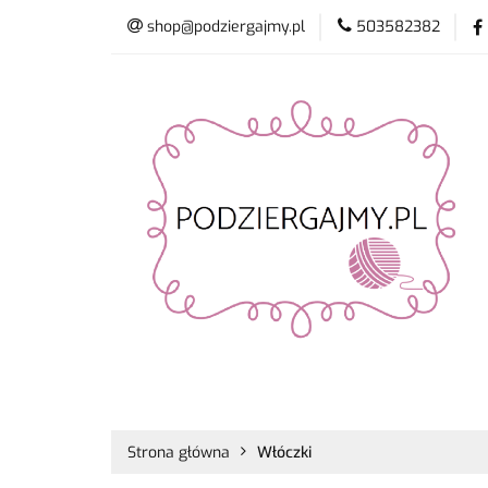
shop@podziergajmy.pl
503582382
Włóczki
Drut
Promocje
Nowo
Włóczki
Druty i szydełka
Płyn do 
Strona główna
Włóczki