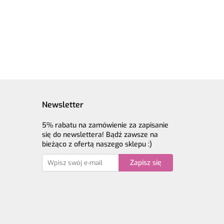
17.90
ciemny niebieski -
merino
17.90
60% merino
superwash, 30%
sh, 30%
superwash, 30%
jedwab, 10%
 10%
jedwab, 10% moher
moher
Newsletter
5% rabatu na zamówienie za zapisanie
się do newslettera! Bądź zawsze na
bieżąco z ofertą naszego sklepu :)