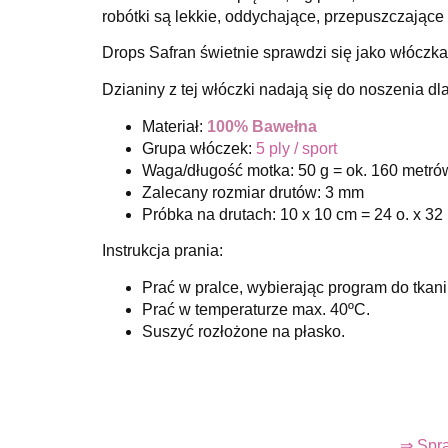
robótki są lekkie, oddychające, przepuszczające 
Drops Safran świetnie sprawdzi się jako włóczk
Dzianiny z tej włóczki nadają się do noszenia dla
Materiał:
100% Bawełna
Grupa włóczek:
5 ply / sport
Waga/długość motka: 50 g = ok. 160 metró
Zalecany rozmiar drutów: 3 mm
Próbka na drutach: 10 x 10 cm = 24 o. x 32 
Instrukcja prania:
Prać w pralce, wybierając program do tkani
Prać w temperaturze max. 40ºC.
Suszyć rozłożone na płasko.
⇒ Spra