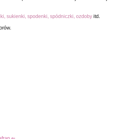
czki, sukienki, spodenki, spódniczki, ozdoby
itd.
orów.
afran ⇐