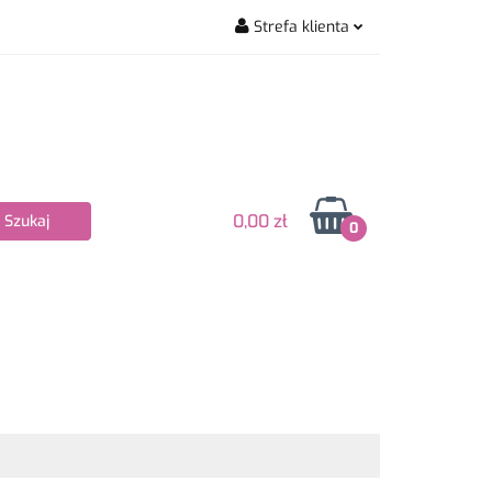
Strefa klienta
wiarskie
Zaloguj się
Zarejestruj się
Dodaj zgłoszenie
Zgody cookies
0,00 zł
0
Nowości
Bestsellery