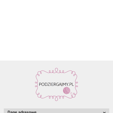
Włóczka
Znaczniki
Włóczka
Włóczka /
Włóczka /
Włóczka
Rico
oczek SKC
Drops Air |
nić z
nić z
nić z
Design
59.90
na druty -
58 ciemne
koralikami
koralikami
koralik
Fashion
13.90
22.80
19.50
19.50
19.50
metalowe
winogrona
Rico
Rico
Rico
Light
agrafki z
| 65%
Design
Design
Design
Luxury
zawieszką
alpaka,
Make it
Make it
Make it
Hand-
4szt.
28%
Perlchen
Perlchen
Perlche
dyed
poliamid,
03
02 rose
01 cryst
kol. 001
7% wełna
amethyst
quartz
Dane adresowe