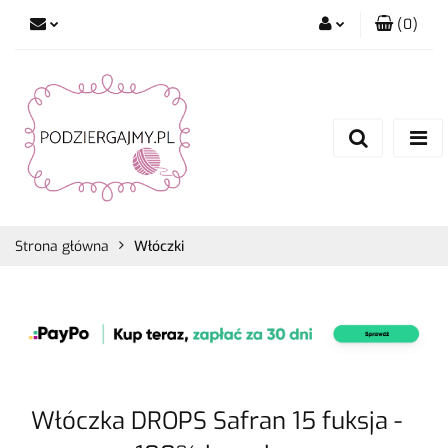
(
0
)
Zaloguj się
Zarejestruj się
Dodaj zgłoszenie
Zgody cookies
Strona główna
Włóczki
Włóczka DROPS Safran 15 fuksja -