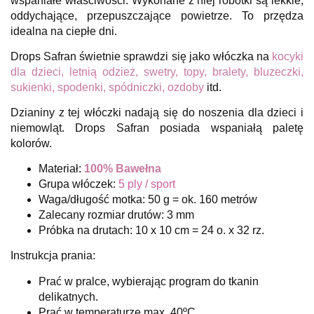
wspaniałe właściwości. Wykonane z niej robótki są lekkie,
oddychające, przepuszczające powietrze. To przędza
idealna na ciepłe dni.
Drops Safran świetnie sprawdzi się jako włóczka na
kocyki
dla dzieci, letnią odzież, swetry, topy, bralety, bluzeczki,
sukienki, spodenki, spódniczki, ozdoby
itd.
Dzianiny z tej włóczki nadają się do noszenia dla dzieci i
niemowląt.
Drops Safran posiada wspaniałą paletę
kolorów.
Materiał:
100% Bawełna
Grupa włóczek:
5 ply / sport
Waga/długość motka: 50 g = ok. 160 metrów
Zalecany rozmiar drutów: 3 mm
Próbka na drutach: 10 x 10 cm = 24 o. x 32 rz.
Instrukcja prania:
Prać w pralce, wybierając program do tkanin
delikatnych.
Prać w temperaturze max. 40ºC.