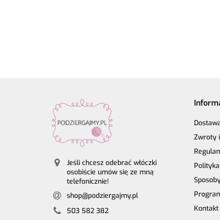
65% alpaka,
Hand-dyed
zawieszką
ameth
28% poliamid,
kol. 001
4szt.
7% wełna
Inform
Dostaw
Zwroty 
Regula
Jeśli chcesz odebrać włóczki
Polityk
osobiście umów się ze mną
Sposoby
telefonicznie!
Program
shop@podziergajmy.pl
Kontakt
503 582 382