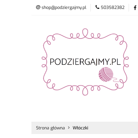
shop@podziergajmy.pl
503582382
Włóczki
Drut
Promocje
Nowo
Włóczki
Druty i szydełka
Płyn do 
Strona główna
Włóczki