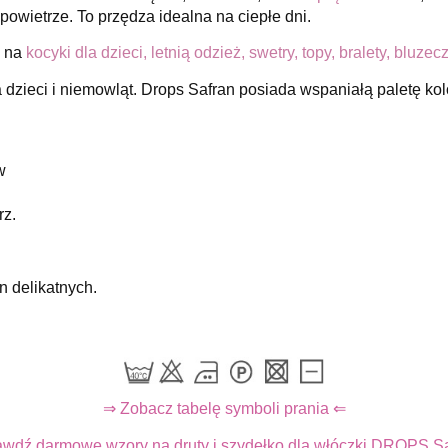
powietrze. To przędza idealna na ciepłe dni.
a na
kocyki dla dzieci, letnią odzież, swetry, topy, bralety, bluze
 dzieci i niemowląt.
Drops Safran posiada wspaniałą paletę kol
w
rz.
n delikatnych.
⇒ Zobacz tabelę symboli prania ⇐
wdź darmowe wzory na druty i szydełko dla włóczki DROPS S