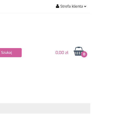
Strefa klienta
wiarskie
Zaloguj się
Zarejestruj się
Dodaj zgłoszenie
Zgody cookies
0,00 zł
0
Nowości
Bestsellery