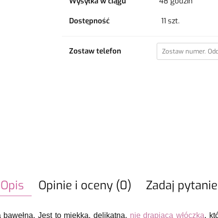
Wysyłka w ciągu
48 godzin
Dostępność
11
szt.
Zostaw telefon
Opis
Opinie i oceny (0)
Zadaj pytanie
 bawełna. Jest to miękka, delikatna,
nie drapiąca włóczka
, k