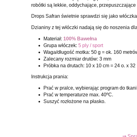
robótki są lekkie, oddychające, przepuszczające 
Drops Safran świetnie sprawdzi się jako włóczk
Dzianiny z tej włóczki nadają się do noszenia dla
Materiał:
100% Bawełna
Grupa włóczek:
5 ply / sport
Waga/długość motka: 50 g = ok. 160 metró
Zalecany rozmiar drutów: 3 mm
Próbka na drutach: 10 x 10 cm = 24 o. x 32 
Instrukcja prania:
Prać w pralce, wybierając program do tkani
Prać w temperaturze max. 40ºC.
Suszyć rozłożone na płasko.
⇒ Spra