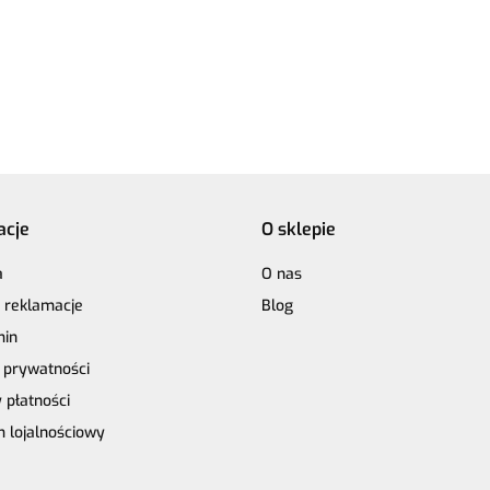
niebieski - 60%
Perlchen 02
17.90
17.90
Perlchen 01
merino
yst
merino
rose quartz
crystal
superwa
superwash, 30%
jedwab,
jedwab, 10%
moher
moher
acje
O sklepie
a
O nas
i reklamacje
Blog
min
a prywatności
 płatności
 lojalnościowy