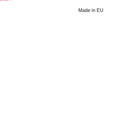
Made in EU
Włóczka GAZZAL
a GAZZAL
Włóczka GAZZAL
Exclusive 9902
ve 9940
Exclusive 9911
petrol - 60%
- 60%