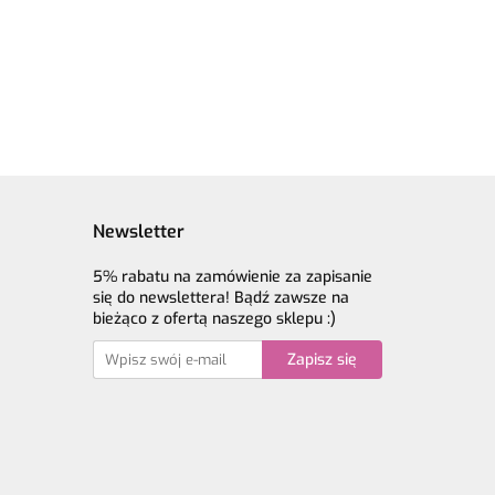
17.90
ciemny niebieski -
merino
17.90
60% merino
superwash, 30%
sh, 30%
superwash, 30%
jedwab, 10%
 10%
jedwab, 10% moher
moher
Newsletter
5% rabatu na zamówienie za zapisanie
się do newslettera! Bądź zawsze na
bieżąco z ofertą naszego sklepu :)