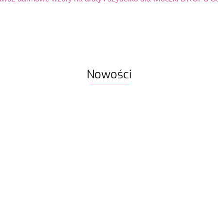
Nowości
Włóczka /
ka / nić
Włóczka / nić
nić z
likami
z koralikami
koralikami
Włóczk
Design
Włóczka GAZZAL
Rico Design
19.50
19.50
Rico Design
Exclusi
it
Exclusive 9937
Make it
Make it
malwa 
hen 03