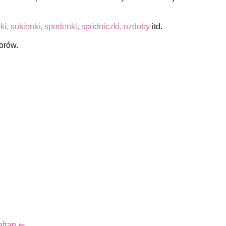
czki, sukienki, spodenki, spódniczki, ozdoby
itd.
orów.
afran ⇐