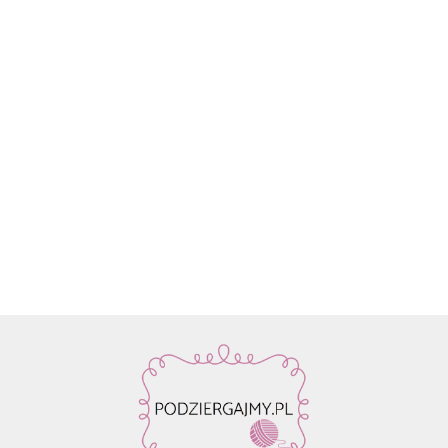
Włóczka
Znaczniki
Włóczka
Włóczka /
Włóczka /
Włóczka
Rico
oczek SKC
Drops Air |
nić z
nić z
nić z
Design
59.90
na druty -
58 ciemne
koralikami
koralikami
koralik
Fashion
13.90
22.80
19.50
19.50
19.50
metalowe
winogrona
Rico
Rico
Rico
Light
agrafki z
| 65%
Design
Design
Design
Luxury
zawieszką
alpaka,
Make it
Make it
Make it
Hand-
4szt.
28%
Perlchen
Perlchen
Perlche
dyed
poliamid,
03
02 rose
01 cryst
kol. 001
7% wełna
amethyst
quartz