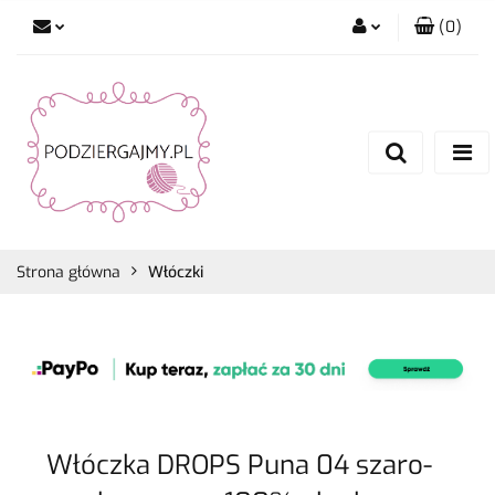
(
0
)
Zaloguj się
Zarejestruj się
Dodaj zgłoszenie
Zgody cookies
Strona główna
Włóczki
Włóczka DROPS Puna 04 szaro-