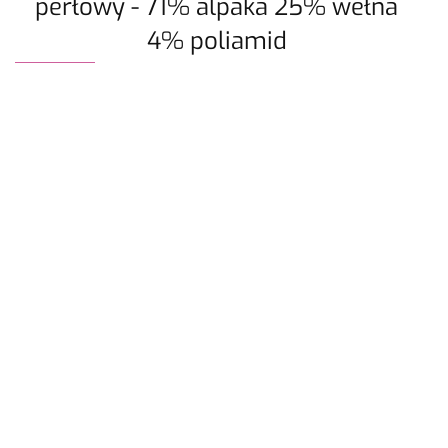
perłowy - 71% alpaka 25% wełna
4% poliamid