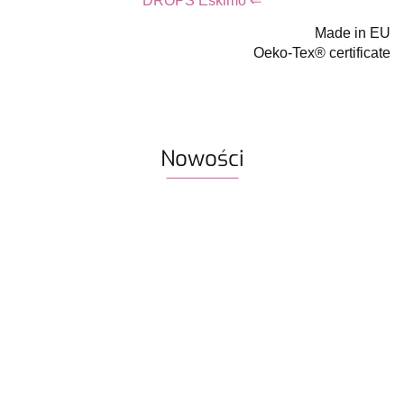
DROPS Eskimo ⇐
Made in EU
Oeko-Tex® certificate
Nowości
Włóczka
Znaczniki
Włóczka
Włóczka /
Włóczka /
Włóczka
Rico
oczek SKC
Drops Air |
nić z
nić z
nić z
Design
59.90
na druty -
58 ciemne
koralikami
koralikami
koralik
Fashion
13.90
22.80
19.50
19.50
19.50
metalowe
winogrona
Rico
Rico
Rico
Light
agrafki z
| 65%
Design
Design
Design