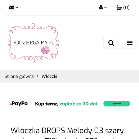
(
0
)
Zaloguj się
Zarejestruj się
Dodaj zgłoszenie
Zgody cookies
Strona główna
Włóczki
Włóczka DROPS Melody 03 szary