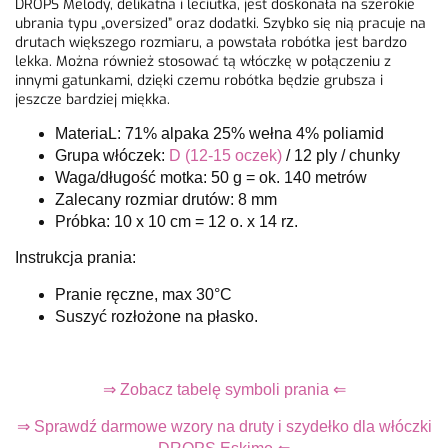
DROPS Melody, delikatna i leciutka, jest doskonała na szerokie
ubrania typu „oversized” oraz dodatki. Szybko się nią pracuje na
drutach większego rozmiaru, a powstała robótka jest bardzo
lekka. Można również stosować tą włóczkę w połączeniu z
innymi gatunkami, dzięki czemu robótka będzie grubsza i
jeszcze bardziej miękka.
MateriaL: 71% alpaka 25% wełna 4% poliamid
Grupa włóczek:
D (12-15 oczek)
/
12 ply / chunky
Waga/długość motka: 50 g = ok. 140 metrów
Zalecany rozmiar drutów: 8 mm
Próbka: 10 x 10 cm = 12 o. x 14 rz.
Instrukcja prania:
Pranie ręczne, max 30°C
Suszyć rozłożone na płasko.
⇒ Zobacz tabelę symboli prania ⇐
⇒ Sprawdź darmowe wzory na druty i szydełko dla włóczki