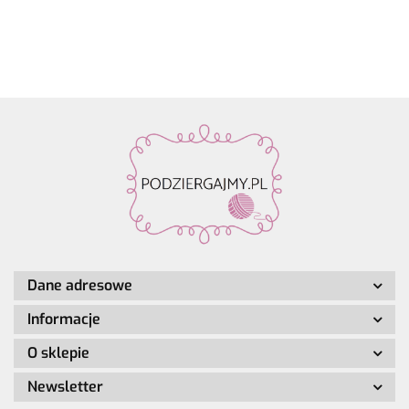
Luxury
zawieszką
alpaka,
Make it
Make it
Make it
Hand-
4szt.
28%
Perlchen
Perlchen
Perlche
dyed
poliamid,
03
02 rose
01 cryst
kol. 001
7% wełna
amethyst
quartz
Dane adresowe
Informacje
O sklepie
Newsletter