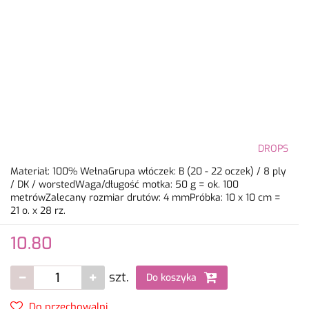
DROPS
Materiał: 100% WełnaGrupa włóczek: B (20 - 22 oczek) / 8 ply
/ DK / worstedWaga/długość motka: 50 g = ok. 100
metrówZalecany rozmiar drutów: 4 mmPróbka: 10 x 10 cm =
21 o. x 28 rz.
10.80
szt.
Do koszyka
Do przechowalni