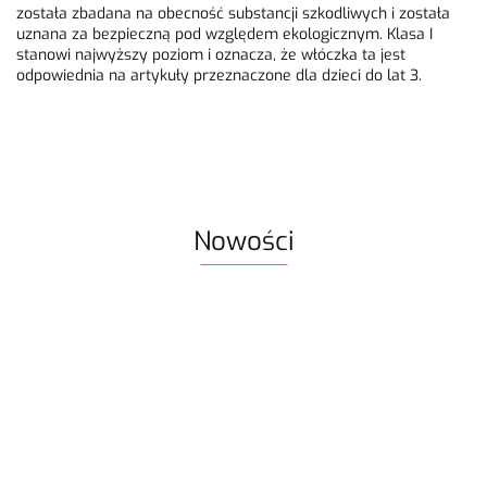
została zbadana na obecność substancji szkodliwych i została
uznana za bezpieczną pod względem ekologicznym. Klasa I
stanowi najwyższy poziom i oznacza, że włóczka ta jest
odpowiednia na artykuły przeznaczone dla dzieci do lat 3.
Nowości
Włóczka
Znaczniki
Włóczka
Włóczka /
Włóczka /
Włóczka
Rico
oczek SKC
Drops Air |
nić z
nić z
nić z
Design
59.90
na druty -
58 ciemne
koralikami
koralikami
koralik