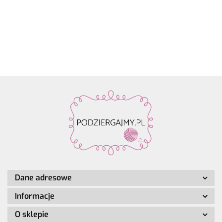
Fashion
13.90
22.80
19.50
19.50
19.50
metalowe
winogrona
Rico
Rico
Rico
Light
agrafki z
| 65%
Design
Design
Design
Luxury
zawieszką
alpaka,
Make it
Make it
Make it
Hand-
4szt.
28%
Perlchen
Perlchen
Perlche
dyed
poliamid,
03
02 rose
01 cryst
kol. 001
7% wełna
amethyst
quartz
Dane adresowe
Informacje
O sklepie