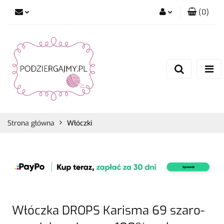
(
0
)
Zaloguj się
Zarejestruj się
Dodaj zgłoszenie
Zgody cookies
Strona główna
Włóczki
Włóczka DROPS Karisma 69 szaro-