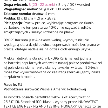
Materiał:
100% Wełna
Grupa włóczek:
B (20 - 22 oczek
)
/ 8 ply / DK / worsted
Waga/długość motka:
50 g = ok. 100 metrów
Zalecany rozmiar drutów:
4 mm
Próbka:
10 x 10 cm = 21 o. x 28 rz.
Pielęgnacja
: Prać w pralce, wybierając program do tkanin
delikatnych w temperaturze 40ºC / nie używać środków
zmiękczających / suszyć rozłożone na płasko
DROPS Karisma jest 4-nitkową wełną, wyroby z niej nie
wyciągają się, a dzięki powłoce superwash może być prana w
pralce, dlatego nadaje się na odzież codziennego użytku.
Miękka i delikatna dla skóry, DROPS Karisma jest jedną z
najbardziej popularnych włóczek z naszej palety produktów, od
jej pojawienia się na rynku skandynawskim w latach 80-tych i
może być wykorzystywana do realizacji szerokiej gamy naszej
bezpłatnych modeli.
Made in:
EU
Pochodzenie surowca:
Wełna z Ameryki Południowej
Ta włóczka posiada certyfikat Oeko-Tex® (certyfikat nr
25.3.0110), Standard 100, Klasa I, wydany przez INNOVATEXT
TEXTILE ENGINEERING AND TESTING, HUNGARY. Oznacza to, że