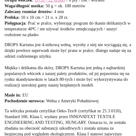
Grupa włóczek:
B (20 - 22 oczek
)
/ 8 ply / DK / worsted
Waga/długość motka:
50 g = ok. 100 metrów
Zalecany rozmiar drutów:
4 mm
Próbka:
10 x 10 cm = 21 o. x 28 rz.
Pielęgnacja
: Prać w pralce, wybierając program do tkanin delikatnych w
temperaturze 40ºC / nie używać środków zmiękczających / suszyć
rozłożone na płasko
DROPS Karisma jest 4-nitkową wełną, wyroby z niej nie wyciągają się, a
dzięki powłoce superwash może być prana w pralce, dlatego nadaje się na
odzież codziennego użytku.
Miękka i delikatna dla skóry, DROPS Karisma jest jedną z najbardziej
popularnych włóczek z naszej palety produktów, od jej pojawienia się na
rynku skandynawskim w latach 80-tych i może być wykorzystywana do
realizacji szerokiej gamy naszej bezpłatnych modeli.
Made in:
EU
Pochodzenie surowca:
Wełna z Ameryki Południowej
Ta włóczka posiada certyfikat Oeko-Tex® (certyfikat nr 25.3.0110),
Standard 100, Klasa I, wydany przez INNOVATEXT TEXTILE
ENGINEERING AND TESTING, HUNGARY. Oznacza to, że została
zbadana na obecność substancji szkodliwych i została uznana za
bezpieczną pod względem ekologicznym. Klasa I stanowi najwyższy