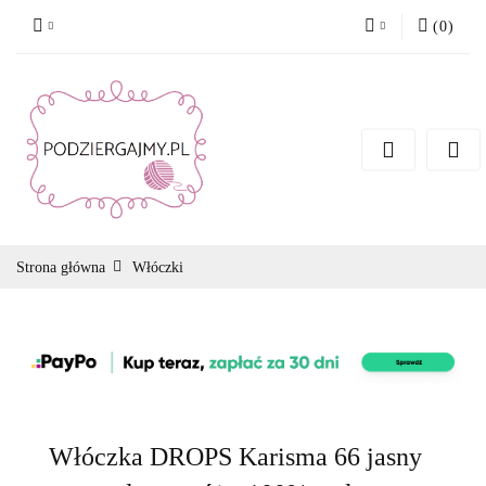
(
0
)
Zaloguj się
Zarejestruj się
Dodaj zgłoszenie
Zgody cookies
Strona główna
Włóczki
Włóczka DROPS Karisma 66 jasny