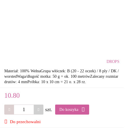
DROPS
Materiał: 100% WełnaGrupa włóczek: B (20 - 22 oczek) / 8 ply / DK /
worstedWaga/długość motka: 50 g = ok. 100 metrówZalecany rozmiar
drutów: 4 mmPróbka: 10 x 10 cm = 21 o. x 28 rz.
10.80
szt.
Do koszyka
Do przechowalni