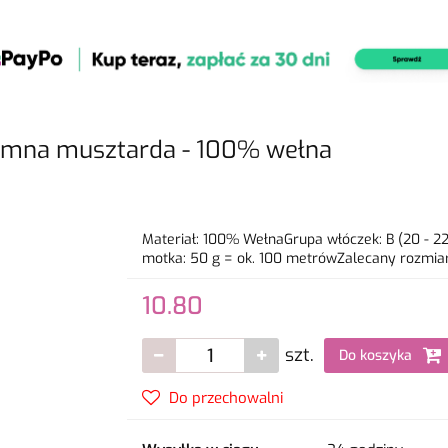
emna musztarda - 100% wełna
Materiał: 100% WełnaGrupa włóczek: B (20 - 22
motka: 50 g = ok. 100 metrówZalecany rozmiar 
10.80
szt.
Do koszyka
Do przechowalni