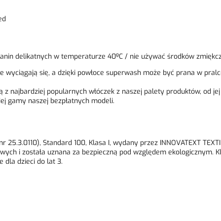
ed
tkanin delikatnych w temperaturze 40ºC / nie używać środków zmiękcz
ie wyciągają się, a dzięki powłoce superwash może być prana w pralce
ną z najbardziej popularnych włóczek z naszej palety produktów, od j
iej gamy naszej bezpłatnych modeli.
t nr 25.3.0110), Standard 100, Klasa I, wydany przez INNOVATEXT T
liwych i została uznana za bezpieczną pod względem ekologicznym. Kl
dla dzieci do lat 3.