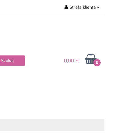
Strefa klienta
wiarskie
Zaloguj się
Zarejestruj się
Dodaj zgłoszenie
Zgody cookies
0,00 zł
0
Nowości
Bestsellery