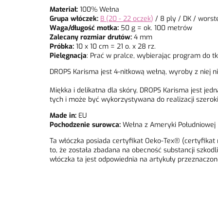
Materiał:
100% Wełna
Grupa włóczek:
B (20 - 22 oczek
)
/ 8 ply / DK / worst
Waga/długość motka:
50 g = ok. 100 metrów
Zalecany rozmiar drutów:
4 mm
Próbka:
10 x 10 cm = 21 o. x 28 rz.
Pielęgnacja
: Prać w pralce, wybierając program do 
DROPS Karisma jest 4-nitkową wełną, wyroby z niej n
Miękka i delikatna dla skóry, DROPS Karisma jest jed
tych i może być wykorzystywana do realizacji szerok
Made in:
EU
Pochodzenie surowca:
Wełna z Ameryki Południowej
Ta włóczka posiada certyfikat Oeko-Tex® (certyfika
to, że została zbadana na obecność substancji szkod
włóczka ta jest odpowiednia na artykuły przeznaczone 