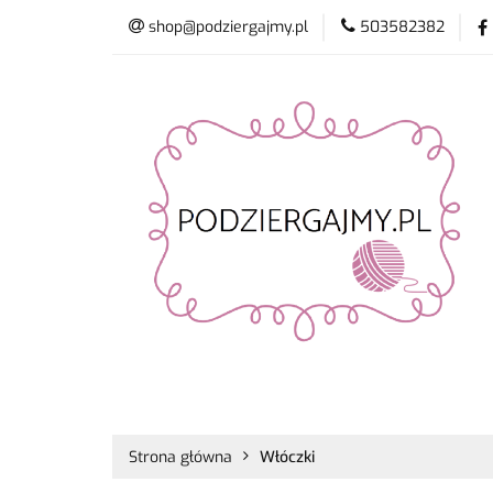
shop@podziergajmy.pl
503582382
Włóczki
Drut
Promocje
Nowo
Włóczki
Druty i szydełka
Płyn do 
Strona główna
Włóczki