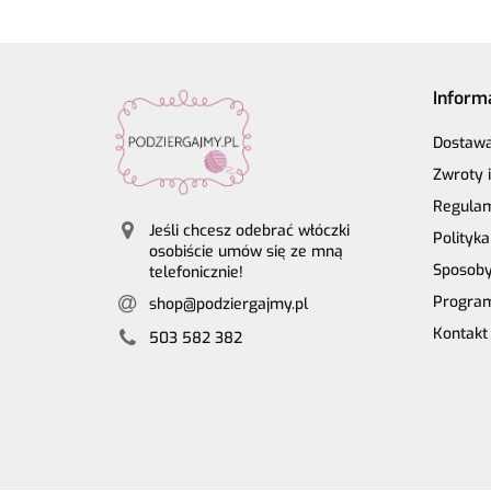
Inform
Dostaw
Zwroty 
Regula
Jeśli chcesz odebrać włóczki
Polityk
osobiście umów się ze mną
Sposoby
telefonicznie!
Program
shop@podziergajmy.pl
Kontakt
503 582 382