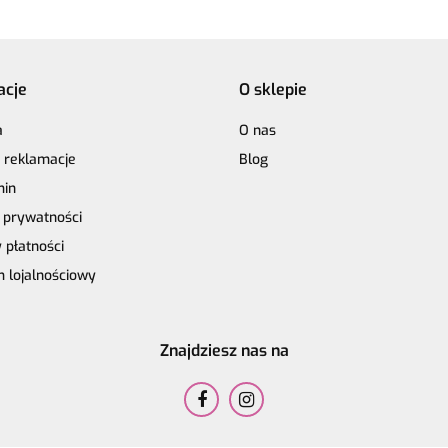
acje
O sklepie
a
O nas
i reklamacje
Blog
min
a prywatności
 płatności
 lojalnościowy
Znajdziesz nas na