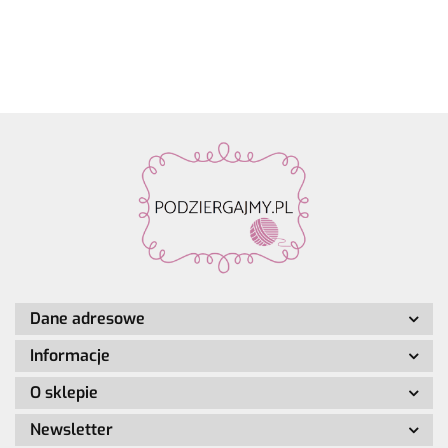
agrafki z
| 65%
Design
Design
Design
Luxury
zawieszką
alpaka,
Make it
Make it
Make it
Hand-
4szt.
28%
Perlchen
Perlchen
Perlche
dyed
poliamid,
03
02 rose
01 cryst
kol. 001
7% wełna
amethyst
quartz
Dane adresowe
Informacje
O sklepie
Newsletter