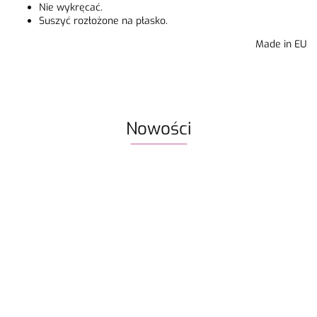
Nie wykręcać.
Suszyć rozłożone na płasko.
Made in EU
Nowości
Włóczka
Znaczniki
Włóczka
Włóczka /
Włóczka /
Włóczka
Rico
oczek SKC
Drops Air |
nić z
nić z
nić z
Design
59.90
na druty -
58 ciemne
koralikami
koralikami
koralik
Fashion
13.90
22.80
19.50
19.50
19.50
metalowe
winogrona
Rico
Rico
Rico
Light