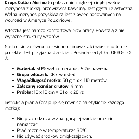
Drops Cotton Merino
to połączenie miękkiej, ciepłej wełny
merynosa z lekką, przewiewną bawełną. Jest gęsta i elastyczna.
Wełna merynos pozyskiwana jest z owiec hodowanych na
wolności w Ameryce Południowej.
Włóczka jest bardzo komfortowa przy pracy. Powstają z niej
wyraźne struktury wzorów.
Nadaje się zarówno na jesienno-zimowe jak i wiosenno-letnie
projekty. Jest przyjazna dla dzieci. Posiada certyfikat OEKO-TEX
®.
Materiał:
50% wełna merynos, 50% bawełna
Grupa włóczek:
DK / worsted
Waga/długość motka:
50 g = ok. 110 metrów
Zalecany rozmiar drutów:
4 mm
Próbka:
10 x 10 cm = 21 o. x 28 rz.
Instrukcja prania (znajduje się również na etykiecie każdego
motka):
Nie prać odzieży w zbyt gorącej wodzie oraz nie
namaczać.
Prać ręcznie w temperaturze 30ºC.
Nie używać środków zmiękczających.