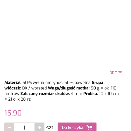
DROPS
Materiał:
50% wełna merynos, 50% bawełna
Grupa
włóczek:
DK / worsted
Waga/długość motka:
50 g = ok. 110
metrów
Zalecany rozmiar drutów:
4 mm
Próbka:
10 x 10 cm
= 21 o. x 28 rz.
15.90
szt.
Do koszyka