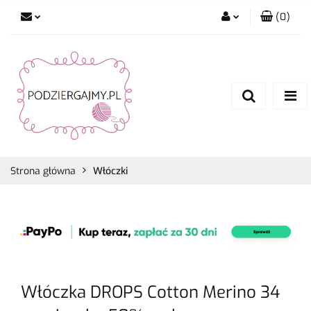
(
0
)
Zaloguj się
Zarejestruj się
Dodaj zgłoszenie
Zgody cookies
Strona główna
Włóczki
Włóczka DROPS Cotton Merino 34