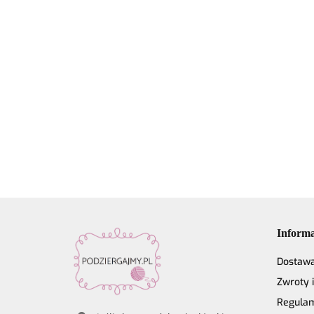
Włóczka
Znaczniki
Włócz
Rico Design
oczek SKC
z kora
Włóczka Drops
Fashion
na druty -
59.90
Rico 
Air | 58 ciemne
13.90
Light
19.50
metalowe
Make 
winogrona |
Luxury
22.80
agrafki z
Perlc
65% alpaka,
Hand-dyed
zawieszką
ameth
28% poliamid,
kol. 001
4szt.
7% wełna
Informa
Dostaw
Zwroty 
Regula