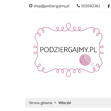
shop@podziergajmy.pl
503582382
Włóczki
Drut
Promocje
Nowo
Włóczki
Druty i szydełka
Płyn do 
Strona główna
Włóczki