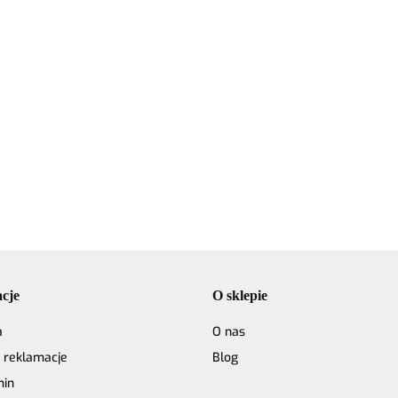
Włóczka /
ka / nić
Włóczka / nić
nić z
likami
z koralikami
koralikami
Włóczk
Design
Włóczka GAZZAL
Rico Design
19.50
19.50
Rico Design
Exclusi
it
Exclusive 9937
Make it
Make it
malwa 
hen 03
niebieski - 60%
Perlchen 02
17.90
17.90
Perlchen 01
merino
yst
merino
rose quartz
crystal
superwa
superwash, 30%
jedwab,
jedwab, 10%
moher
moher
cje
O sklepie
a
O nas
i reklamacje
Blog
min