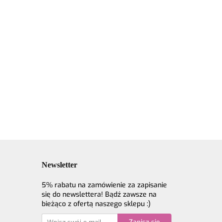
Włóczka GAZZAL
a GAZZAL
Włóczka GAZZAL
Exclusive 9902
ve 9940
Exclusive 9911
petrol - 60%
- 60%
17.90
ciemny niebieski -
merino
17.90
60% merino
superwash, 30%
sh, 30%
superwash, 30%
jedwab, 10%
 10%
jedwab, 10% moher
moher
Newsletter
5% rabatu na zamówienie za zapisanie
się do newslettera! Bądź zawsze na
bieżąco z ofertą naszego sklepu :)