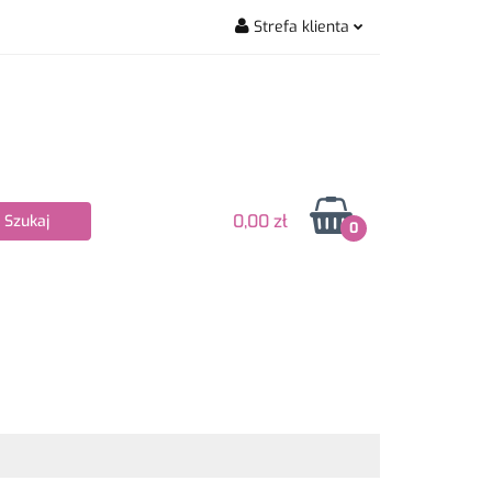
Strefa klienta
wiarskie
Zaloguj się
Zarejestruj się
Dodaj zgłoszenie
Zgody cookies
0,00 zł
0
Nowości
Bestsellery