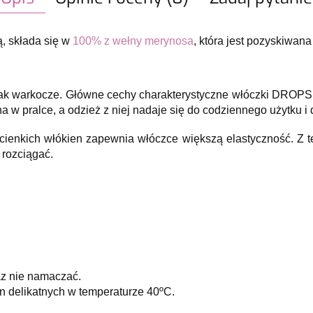
ą, składa się w
100% z wełny merynosa
, która jest pozyskiwan
ie jak warkocze. Główne cechy charakterystyczne włóczki DROPS
w pralce, a odzież z niej nadaje się do codziennego użytku i d
cienkich włókien zapewnia włóczce większą elastyczność. Z 
 rozciągać.
az nie namaczać.
in delikatnych w temperaturze 40ºC.