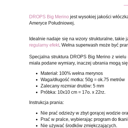
DROPS Big Merino
jest wysokiej jakości włóczk
Ameryce Południowej.
Idealnie nadaje się na wzory strukturalne, tak
regularny efekt
. Wełna superwash może być prana 
Specjalna struktura DROPS Big Merino z wielu 
miała podane wymiary, inaczej ubrania mogą się
Materiał: 100% wełna merynos
Waga/długość motka: 50g = ok.75 metrów
Zalecany rozmiar drutów: 5 mm
Próbka: 10x10 cm = 17o. x 22rz.
Instrukcja prania:
Nie prać odzieży w zbyt gorącej wodzie or
Prać w pralce, wybierając program do tkan
Nie używać środków zmiękczających.