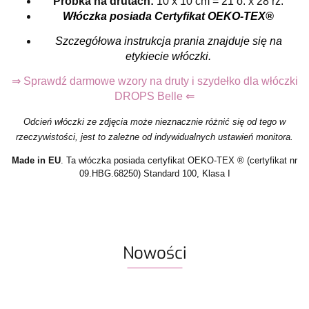
Próbka na drutach:
10 x 10 cm = 21 o. x 28 rz.
Włóczka posiada Certyfikat OEKO-TEX®
Szczegółowa instrukcja prania znajduje się na
etykiecie włóczki.
⇒ Sprawdź darmowe wzory na druty i szydełko dla włóczki
DROPS Belle ⇐
Odcień włóczki ze zdjęcia może nieznacznie różnić się od tego w
rzeczywistości, jest to zależne od indywidualnych ustawień monitora.
Made in EU
. Ta włóczka posiada certyfikat OEKO-TEX ® (certyfikat nr
09.HBG.68250) Standard 100, Klasa I
Nowości