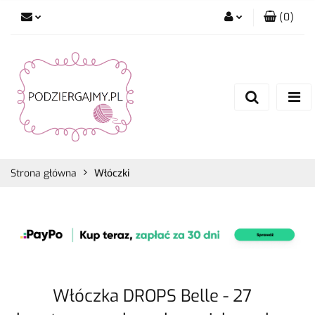
(
0
)
Zaloguj się
Zarejestruj się
Dodaj zgłoszenie
Zgody cookies
Strona główna
Włóczki
Włóczka DROPS Belle - 27