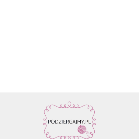
Włóczka
Znaczniki
Włóczka
Włóczka /
Włóczka /
Włóczka
Rico
oczek SKC
Drops Air |
nić z
nić z
nić z
Design
59.90
na druty -
58 ciemne
koralikami
koralikami
koralik
Fashion
13.90
22.80
19.50
19.50
19.50
metalowe
winogrona
Rico
Rico
Rico
Light
agrafki z
| 65%
Design
Design
Design
Luxury
zawieszką
alpaka,
Make it
Make it
Make it
Hand-
4szt.
28%
Perlchen
Perlchen
Perlche
dyed
poliamid,
03
02 rose
01 cryst
kol. 001
7% wełna
amethyst
quartz