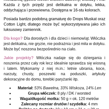
Każda z tych przędz jest delikatna w dotyku, lekka,
oddychająca i przewiewna. Dostępna w 16-stu kolorach.
Posiada bardzo podobną gramaturę do Drops Muskat oraz
Cotton Light, dlatego może być wykorzystywana jako ich
luksusowy zamiennik.
Dla kogo?
Dla dorosłych i dla dzieci i niemowląt. Włóczka
jest delikatna, nie gryzie, nie podrażnia i jest miła w dotyku.
Może być noszona bezpośrednio na ciało.
Jakie projekty?
Włóczka nadaje się do dziergania i
noszenia przez cały rok lecz idealnie sprawdza się wiosną
i latem. Wykonamy z niej m.in.: letnie ubrania, koce,
narzuty, chusty, poszewki na poduszki, artykuły
dekoracyjne do domu, torebki paryżanki itp.
Materiał:
53% Bawełna, 33% Wiskoza, 14% Len
Grupa włóczek:
8 ply / DK / worsted
Waga/długość motka:
50 g = ok. 120 metrów
Zalecany rozmiar drutów / szydełka:
4 mm