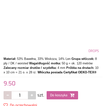
DROPS
Materiał:
53% Bawełna, 33% Wiskoza, 14% Len
Grupa włóczek:
8
ply / DK / worsted
Waga/długość motka:
50 g = ok. 120 metrów
Zalecany rozmiar drutów / szydełka:
4 mm
Próbka na drutach:
10
x 10 cm = 21 o. x 28 rz.
Włóczka posiada Certyfikat OEKO-TEX®
9.50
szt.
Do koszyka
Do przechowalni