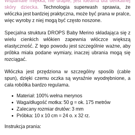
Wspaniale miękka, nie drapie, jest idealna dla delikatnej
skóry dziecka.
Technologia superwash sprawia, że
włóczka jest bardziej praktyczna, może być prana w pralce,
więc wyroby z niej mogą być często noszone.
Specjalna struktura DROPS Baby Merino składająca się z
wielu cienkich włókien zapewnia włóczce większą
elastyczność. Z tego powodu jest szczególnie ważne, aby
próbka miała podane wymiary, inaczej ubrania mogą się
rozciągać.
Włóczka jest przędziona w szczególny sposób (cable
spun), dzięki czemu oczka są wyraźnie wyodrębnione, a
cała robótka bardzo regularna.
Materiał: 100% wełna merynos
Waga/długość motka: 50 g = ok. 175 metrów
Zalecany rozmiar drutów: 3 mm
Próbka: 10 x 10 cm = 24 o. x 32 rz.
Instrukcja prania: