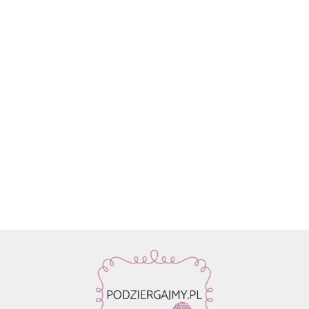
Włóczka
Znaczniki
Włóczka
Włóczka /
Włóczka /
Włóczka
Rico
oczek SKC
Drops Air |
nić z
nić z
nić z
Design
59.90
na druty -
58 ciemne
koralikami
koralikami
koralik
Fashion
13.90
22.80
19.50
19.50
19.50
metalowe
winogrona
Rico
Rico
Rico
Light
agrafki z
| 65%
Design
Design
Design
Luxury
zawieszką
alpaka,
Make it
Make it
Make it
Hand-
4szt.
28%
Perlchen
Perlchen
Perlche
dyed
poliamid,
03
02 rose
01 cryst
kol. 001
7% wełna
amethyst
quartz