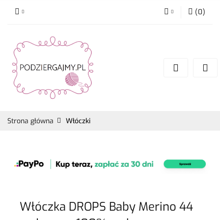
(
0
)
Zaloguj się
Zarejestruj się
Dodaj zgłoszenie
Zgody cookies
Strona główna
Włóczki
Włóczka DROPS Baby Merino 44