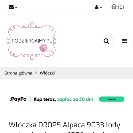
(
0
)
Zaloguj się
Zarejestruj się
Dodaj zgłoszenie
Zgody cookies
Strona główna
Włóczki
Włóczka DROPS Alpaca 9033 lody