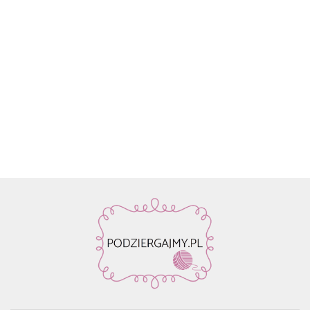
Włóczka
Znaczniki
Włóczka
Włóczka /
Włóczka /
Włóczka
Rico
oczek SKC
Drops Air |
nić z
nić z
nić z
Design
59.90
na druty -
58 ciemne
koralikami
koralikami
koralik
Fashion
13.90
22.80
19.50
19.50
19.50
metalowe
winogrona
Rico
Rico
Rico
Light
agrafki z
| 65%
Design
Design
Design
Luxury
zawieszką
alpaka,
Make it
Make it
Make it
Hand-
4szt.
28%
Perlchen
Perlchen
Perlche
dyed
poliamid,
03
02 rose
01 cryst
kol. 001
7% wełna
amethyst
quartz