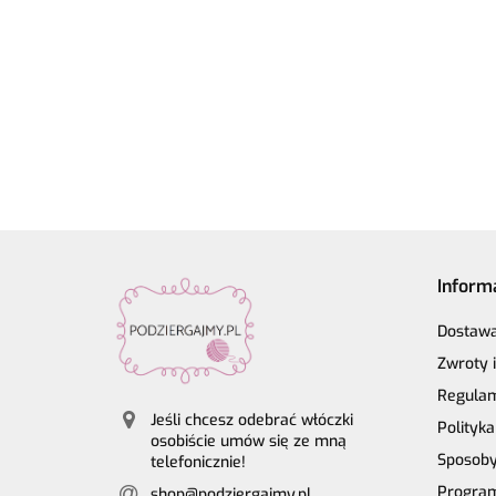
na druty -
59.90
Rico 
Air | 58 ciemne
13.90
Light
19.50
metalowe
Make 
winogrona |
Luxury
22.80
agrafki z
Perlc
65% alpaka,
Hand-dyed
zawieszką
ameth
28% poliamid,
kol. 001
4szt.
7% wełna
Inform
Dostaw
Zwroty 
Regula
Jeśli chcesz odebrać włóczki
Polityk
osobiście umów się ze mną
Sposoby
telefonicznie!
Program
shop@podziergajmy.pl