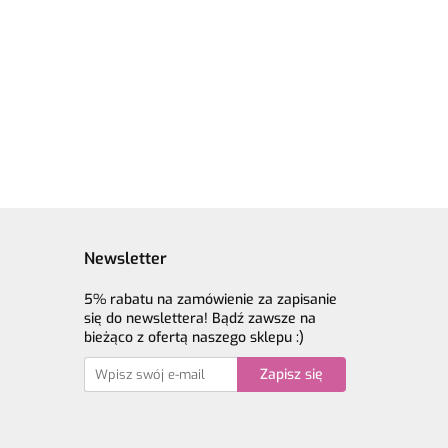
Włóczka GAZZAL
a GAZZAL
Włóczka GAZZAL
Exclusive 9902
ve 9940
Exclusive 9911
petrol - 60%
- 60%
17.90
ciemny niebieski -
merino
17.90
60% merino
superwash, 30%
sh, 30%
superwash, 30%
jedwab, 10%
 10%
jedwab, 10% moher
moher
Newsletter
5% rabatu na zamówienie za zapisanie
się do newslettera! Bądź zawsze na
bieżąco z ofertą naszego sklepu :)