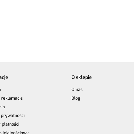
Włóczk
Design
Włóczka GAZZAL
Rico Design
19.50
19.50
Rico Design
Exclusi
it
Exclusive 9937
Make it
Make it
malwa 
hen 03
niebieski - 60%
Perlchen 02
17.90
17.90
Perlchen 01
merino
yst
merino
rose quartz
crystal
superwa
superwash, 30%
jedwab,
jedwab, 10%
moher
moher
acje
O sklepie
a
O nas
i reklamacje
Blog
min
a prywatności
 płatności
 lojalnościowy