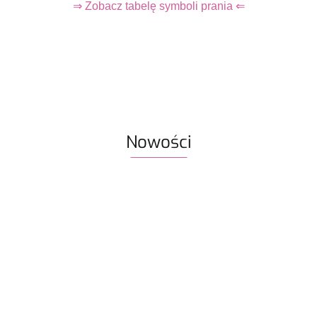
⇒ Zobacz tabelę symboli prania ⇐
Nowości
Włóczka /
ka / nić
Włóczka / nić
nić z
likami
z koralikami
koralikami