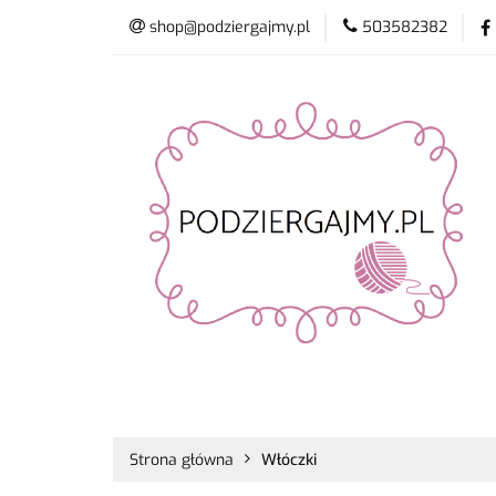
shop@podziergajmy.pl
503582382
Włóczki
Drut
Promocje
Nowo
Włóczki
Druty i szydełka
Płyn do 
Strona główna
Włóczki