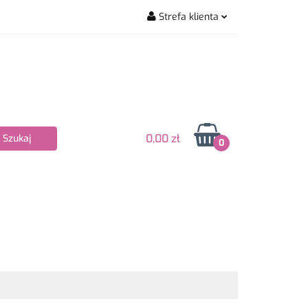
Strefa klienta
wiarskie
Zaloguj się
Zarejestruj się
Dodaj zgłoszenie
Zgody cookies
0,00 zł
0
Nowości
Bestsellery