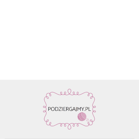
Włóczka
Znaczniki
Włóczka
Włóczka /
Włóczka /
Włóczka
Rico
oczek SKC
Drops Air |
nić z
nić z
nić z
Design
59.90
na druty -
58 ciemne
koralikami
koralikami
koralik
Fashion
13.90
22.80
19.50
19.50
19.50
metalowe
winogrona
Rico
Rico
Rico
Light
agrafki z
| 65%
Design
Design
Design
Luxury
zawieszką
alpaka,
Make it
Make it
Make it
Hand-
4szt.
28%
Perlchen
Perlchen
Perlche
dyed
poliamid,
03
02 rose
01 cryst
kol. 001
7% wełna
amethyst
quartz