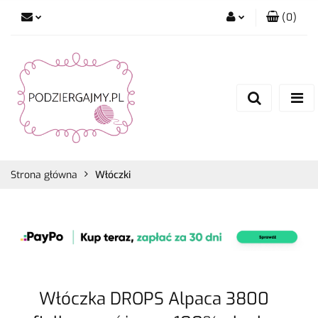
(
0
)
Zaloguj się
Zarejestruj się
Dodaj zgłoszenie
Zgody cookies
Strona główna
Włóczki
Włóczka DROPS Alpaca 3800