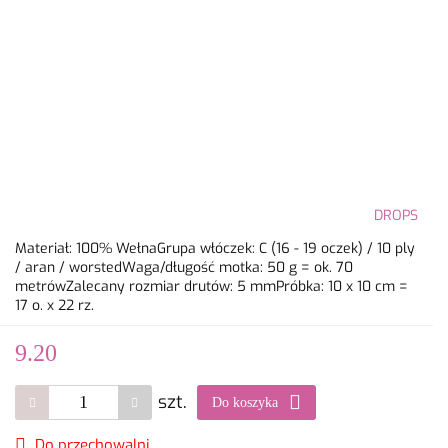
DROPS
Materiał: 100% WełnaGrupa włóczek: C (16 - 19 oczek) / 10 ply
/ aran / worstedWaga/długość motka: 50 g = ok. 70
metrówZalecany rozmiar drutów: 5 mmPróbka: 10 x 10 cm =
17 o. x 22 rz.
9.20
szt.
Do koszyka
Do przechowalni