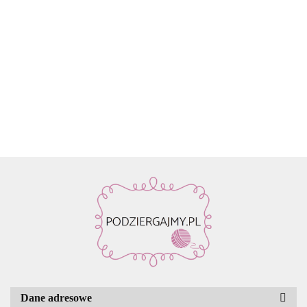
Włóczka
Znaczniki
Włóczka
Włóczka /
Włóczka /
Włóczka
Rico
oczek SKC
Drops Air |
nić z
nić z
nić z
Design
59.90
na druty -
58 ciemne
koralikami
koralikami
koralik
Fashion
13.90
22.80
19.50
19.50
19.50
metalowe
winogrona
Rico
Rico
Rico
Light
agrafki z
| 65%
Design
Design
Design
Luxury
zawieszką
alpaka,
Make it
Make it
Make it
Hand-
4szt.
28%
Perlchen
Perlchen
Perlche
dyed
poliamid,
03
02 rose
01 cryst
kol. 001
7% wełna
amethyst
quartz
Dane adresowe