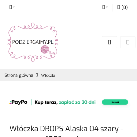
(
0
)
Zaloguj się
Zarejestruj się
Dodaj zgłoszenie
Zgody cookies
Strona główna
Włóczki
Włóczka DROPS Alaska 04 szary -