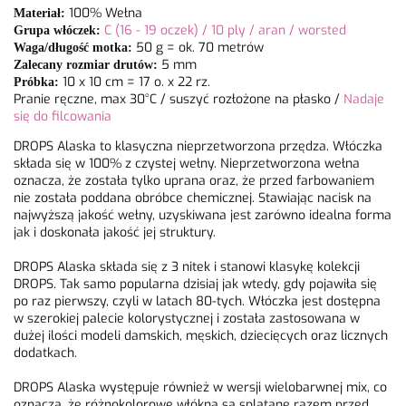
100% Wełna
Materiał:
C (16 - 19 oczek) / 10 ply / aran / worsted
Grupa włóczek:
50 g = ok. 70 metrów
Waga/długość motka:
5 mm
Zalecany rozmiar drutów:
10 x 10 cm = 17 o. x 22 rz.
Próbka:
Pranie ręczne, max 30°C / suszyć rozłożone na płasko /
Nadaje
się do filcowania
DROPS Alaska to klasyczna nieprzetworzona przędza. Włóczka
składa się w 100% z czystej wełny. Nieprzetworzona wełna
oznacza, że została tylko uprana oraz, że przed farbowaniem
nie została poddana obróbce chemicznej. Stawiając nacisk na
najwyższą jakość wełny, uzyskiwana jest zarówno idealna forma
jak i doskonała jakość jej struktury.
DROPS Alaska składa się z 3 nitek i stanowi klasykę kolekcji
DROPS. Tak samo popularna dzisiaj jak wtedy, gdy pojawiła się
po raz pierwszy, czyli w latach 80-tych. Włóczka jest dostępna
w szerokiej palecie kolorystycznej i została zastosowana w
dużej ilości modeli damskich, męskich, dziecięcych oraz licznych
dodatkach.
DROPS Alaska występuje również w wersji wielobarwnej mix, co
oznacza, że różnokolorowe włókna są splatane razem przed