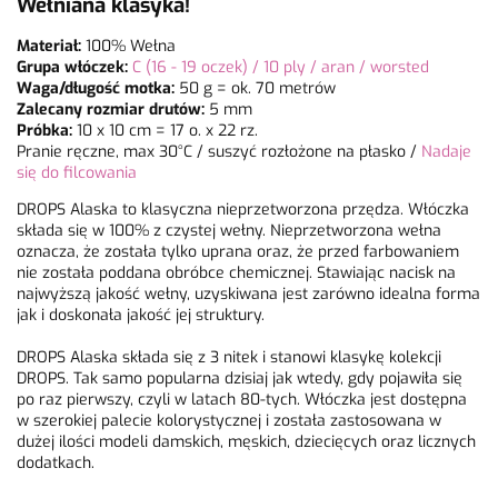
Wełniana klasyka!
Materiał:
100% Wełna
Grupa włóczek:
C (16 - 19 oczek) / 10 ply / aran / worsted
Waga/długość motka:
50 g = ok. 70 metrów
Zalecany rozmiar drutów:
5 mm
Próbka:
10 x 10 cm = 17 o. x 22 rz.
Pranie ręczne, max 30°C / suszyć rozłożone na płasko /
Nadaje
się do filcowania
DROPS Alaska to klasyczna nieprzetworzona przędza. Włóczka
składa się w 100% z czystej wełny. Nieprzetworzona wełna
oznacza, że została tylko uprana oraz, że przed farbowaniem
nie została poddana obróbce chemicznej. Stawiając nacisk na
najwyższą jakość wełny, uzyskiwana jest zarówno idealna forma
jak i doskonała jakość jej struktury.
DROPS Alaska składa się z 3 nitek i stanowi klasykę kolekcji
DROPS. Tak samo popularna dzisiaj jak wtedy, gdy pojawiła się
po raz pierwszy, czyli w latach 80-tych. Włóczka jest dostępna
w szerokiej palecie kolorystycznej i została zastosowana w
dużej ilości modeli damskich, męskich, dziecięcych oraz licznych
dodatkach.