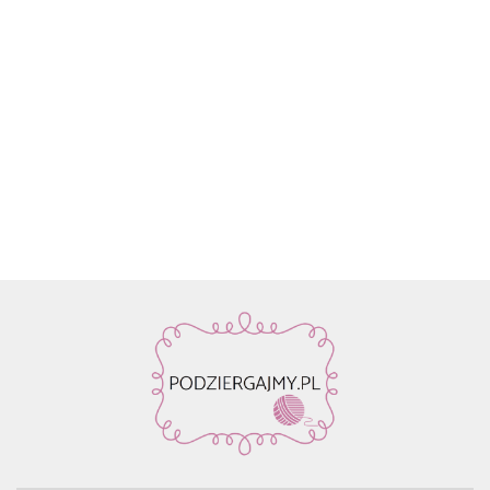
Włóczka
Znaczniki
Włóczka
Włóczka /
Włóczka /
Włóczka
Rico
oczek SKC
Drops Air |
nić z
nić z
nić z
Design
59.90
na druty -
58 ciemne
koralikami
koralikami
koralik
Fashion
13.90
22.80
19.50
19.50
19.50
metalowe
winogrona
Rico
Rico
Rico
Light
agrafki z
| 65%
Design
Design
Design
Luxury
zawieszką
alpaka,
Make it
Make it
Make it
Hand-
4szt.
28%
Perlchen
Perlchen
Perlche
dyed
poliamid,
03
02 rose
01 cryst
kol. 001
7% wełna
amethyst
quartz