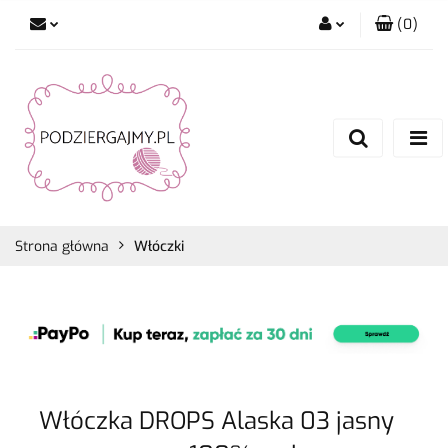
(
0
)
Zaloguj się
Zarejestruj się
Dodaj zgłoszenie
Zgody cookies
Strona główna
Włóczki
Włóczka DROPS Alaska 03 jasny