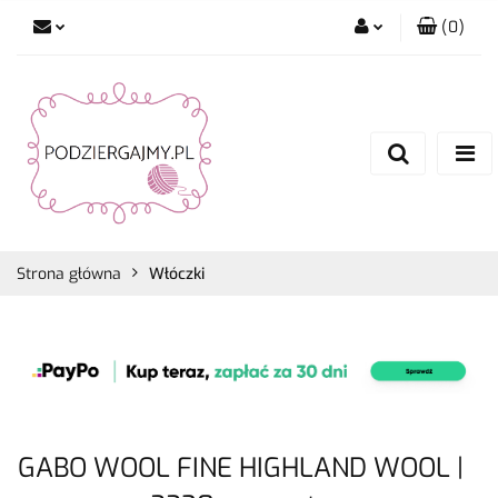
(
0
)
Zaloguj się
Zarejestruj się
Dodaj zgłoszenie
Zgody cookies
Strona główna
Włóczki
GABO WOOL FINE HIGHLAND WOOL |