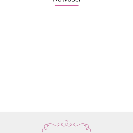
Włóczka
Znaczniki
Włóczka
Włóczka /
Włóczka /
Włóczka
Rico
oczek SKC
Drops Air |
nić z
nić z
nić z
Design
59.90
na druty -
58 ciemne
koralikami
koralikami
koralik
Fashion
13.90
22.80
19.50
19.50
19.50
metalowe
winogrona
Rico
Rico
Rico
Light
agrafki z
| 65%
Design
Design
Design
Luxury
zawieszką
alpaka,
Make it
Make it
Make it
Hand-
4szt.
28%
Perlchen
Perlchen
Perlche
dyed
poliamid,
03
02 rose
01 cryst
kol. 001
7% wełna
amethyst
quartz