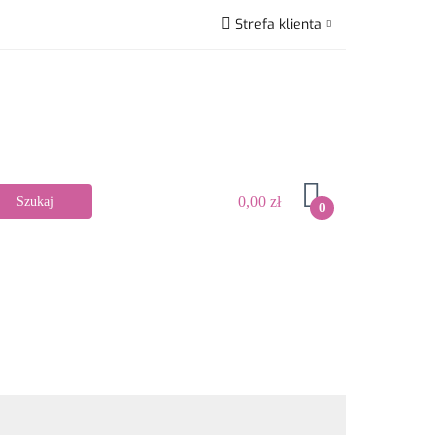
Strefa klienta
Promocje
Zaloguj się
Zarejestruj się
Dodaj zgłoszenie
Zgody cookies
0,00 zł
0
Bestsellery