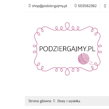
shop@podziergajmy.pl
503582382
Włóczki
Druty 
Nowości
Bestsell
Włóczki
Druty i szydełka
Płyn do prani
Strona główna
Druty i szydełka