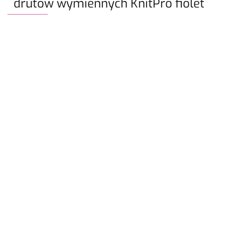
drutów wymiennych KnitPro fiolet