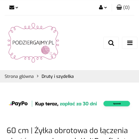
(
0
)
Zaloguj się
Zarejestruj się
Dodaj zgłoszenie
Zgody cookies
Strona główna
Druty i szydełka
60 cm | Żyłka obrotowa do łączenia