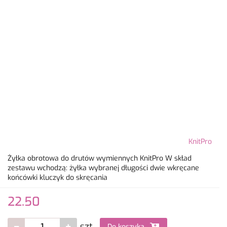
KnitPro
Żyłka obrotowa do drutów wymiennych KnitPro W skład
zestawu wchodzą: żyłka wybranej długości dwie wkręcane
końcówki kluczyk do skręcania
22.50
szt.
Do koszyka