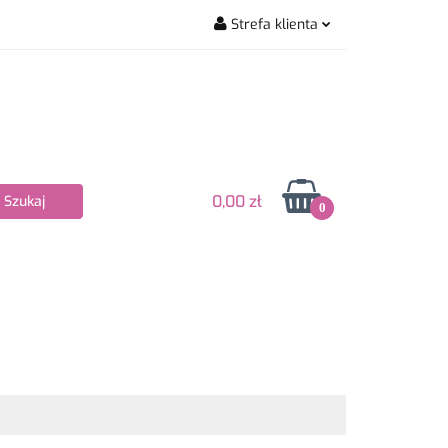
Strefa klienta
wiarskie
Zaloguj się
Zarejestruj się
Dodaj zgłoszenie
Zgody cookies
0,00 zł
0
Nowości
Bestsellery