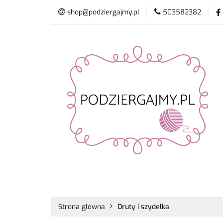
shop@podziergajmy.pl
503582382
Włóczki
Drut
Promocje
Nowo
Włóczki
Druty i szydełka
Płyn do 
Strona główna
Druty i szydełka