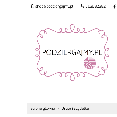
shop@podziergajmy.pl
503582382
Włóczki
Drut
Promocje
Nowo
Włóczki
Druty i szydełka
Płyn do 
Strona główna
Druty i szydełka