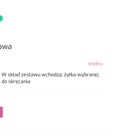
towa
KnitPro
W skład zestawu wchodzą:
żyłka wybranej
o
 do skręcania