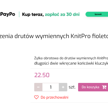
czenia drutów wymiennych KnitPro fiole
Żyłka obrotowa do drutów wymiennych KnitPr
długości
dwie wkręcane końcówki
kluczyk
22.50
szt.
Do koszyka
Do przechowalni