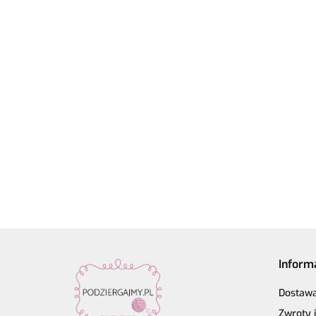
Włóczka
Znaczniki
Włócz
Rico Design
oczek SKC
z kora
Włóczka Drops
Fashion
na druty -
59.90
Rico 
Air | 58 ciemne
13.90
Light
19.50
metalowe
Make 
winogrona |
Luxury
22.80
agrafki z
Perlc
65% alpaka,
Hand-dyed
zawieszką
ameth
28% poliamid,
kol. 001
4szt.
7% wełna
Inform
Dostaw
Zwroty 