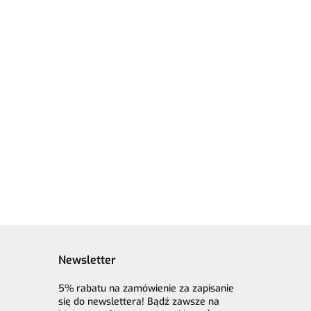
Włóczka GAZZAL
a GAZZAL
Włóczka GAZZAL
Exclusive 9902
ve 9940
Exclusive 9911
petrol - 60%
- 60%
17.90
ciemny niebieski -
merino
17.90
60% merino
superwash, 30%
sh, 30%
superwash, 30%
jedwab, 10%
 10%
jedwab, 10% moher
moher
Newsletter
5% rabatu na zamówienie za zapisanie
się do newslettera! Bądź zawsze na