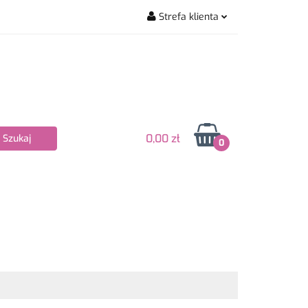
Strefa klienta
wiarskie
Zaloguj się
Zarejestruj się
Dodaj zgłoszenie
Zgody cookies
0,00 zł
0
Nowości
Bestsellery