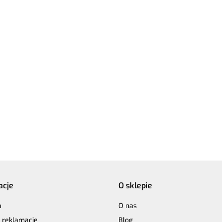
Włóczka /
ka / nić
Włóczka / nić
nić z
likami
z koralikami
koralikami
Włóczk
Design
Włóczka GAZZAL
Rico Design
19.50
19.50
Rico Design
Exclusi
it
Exclusive 9937
Make it
Make it
malwa 
hen 03
niebieski - 60%
Perlchen 02
17.90
17.90
Perlchen 01
merino
yst
merino
rose quartz
crystal
superwa
superwash, 30%
jedwab,
jedwab, 10%
moher
moher
acje
O sklepie
a
O nas
i reklamacje
Blog