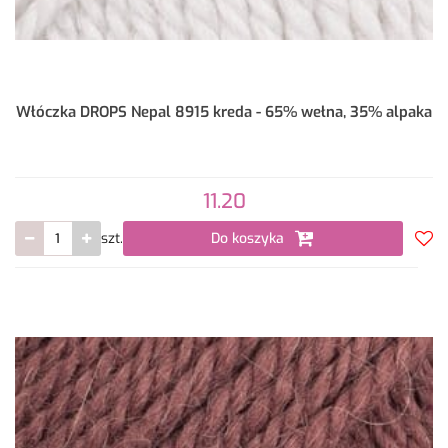
Włóczka DROPS Nepal 8915 kreda - 65% wełna, 35% alpaka
11.20
szt.
Do koszyka
Do
prze