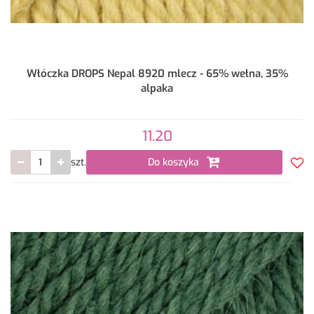
Włóczka DROPS Nepal 8920 mlecz - 65% wełna, 35%
alpaka
11.20
szt.
Do koszyka
Do
prze