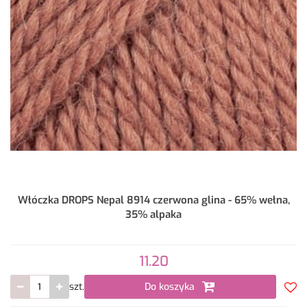
Włóczka DROPS Nepal 8914 czerwona glina - 65% wełna,
35% alpaka
11.20
szt.
Do koszyka
Do