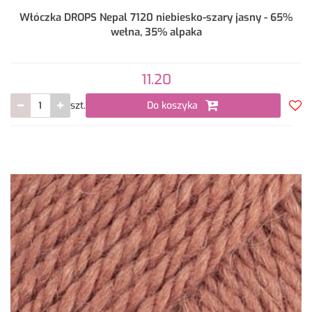
Włóczka DROPS Nepal 7120 niebiesko-szary jasny - 65%
wełna, 35% alpaka
11.20
szt.
Do koszyka
Do
prze