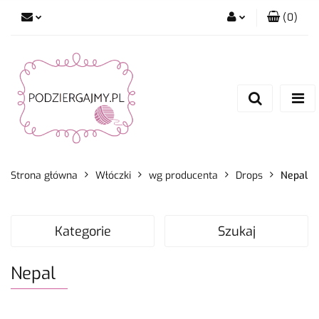
(
0
)
Zaloguj się
Zarejestruj się
Dodaj zgłoszenie
Zgody cookies
Strona główna
Włóczki
wg producenta
Drops
Nepal
Kategorie
Szukaj
Nepal