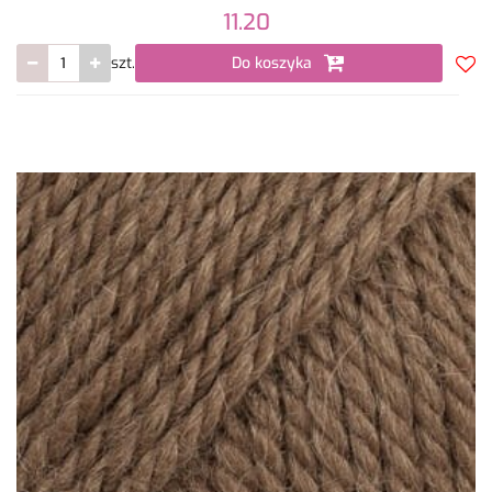
11.20
szt.
Do koszyka
Do
prze