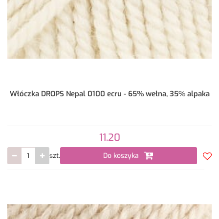
Włóczka DROPS Nepal 0100 ecru - 65% wełna, 35% alpaka
11.20
szt.
Do koszyka
Do
prze