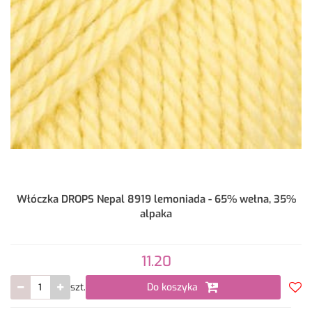
Włóczka DROPS Nepal 8919 lemoniada - 65% wełna, 35%
alpaka
11.20
szt.
Do koszyka
Do