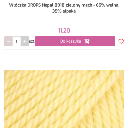
Włóczka DROPS Nepal 8918 zielony mech - 65% wełna,
35% alpaka
11.20
szt.
Do koszyka
Do
prze