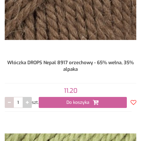
Włóczka DROPS Nepal 8917 orzechowy - 65% wełna, 35%
alpaka
11.20
szt.
Do koszyka
Do
prze