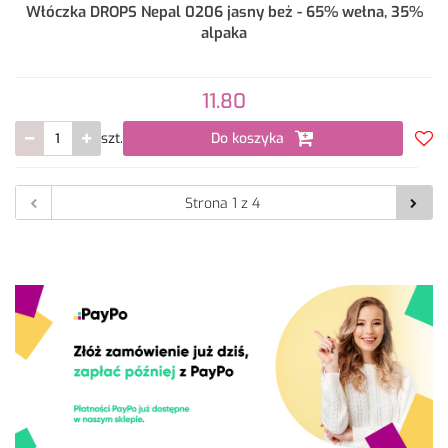
Włóczka DROPS Nepal 0206 jasny beż - 65% wełna, 35%
alpaka
11.80
szt.
Do koszyka
Do
prze