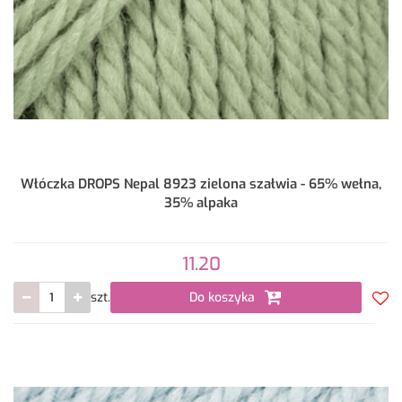
Włóczka DROPS Nepal 8923 zielona szałwia - 65% wełna,
35% alpaka
11.20
szt.
Do koszyka
Do
prze