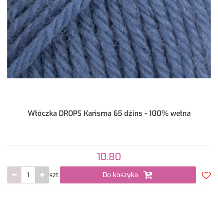
Włóczka DROPS Karisma 65 dżins - 100% wełna
10.80
szt.
Do koszyka
Do
prze