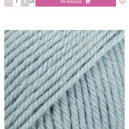
szt.
Do koszyka
Do
prze