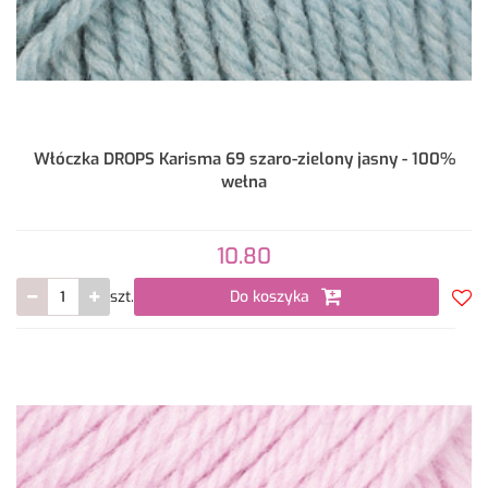
Włóczka DROPS Karisma 69 szaro-zielony jasny - 100%
wełna
10.80
szt.
Do koszyka
Do
prze