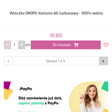
Włóczka DROPS Karisma 60 turkusowy - 100% wełna
10.80
szt.
Do koszyka
Do
prze