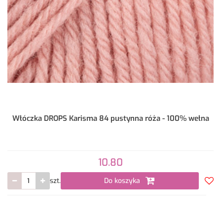
Włóczka DROPS Karisma 84 pustynna róża - 100% wełna
10.80
szt.
Do koszyka
Do
prze