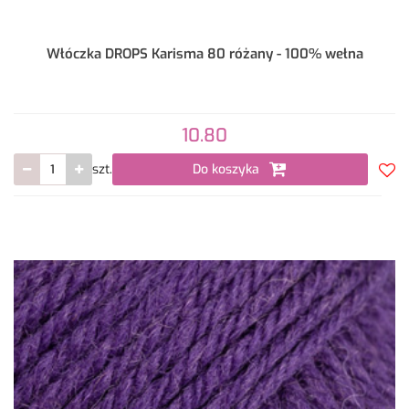
Włóczka DROPS Karisma 80 różany - 100% wełna
10.80
szt.
Do koszyka
Do
prze