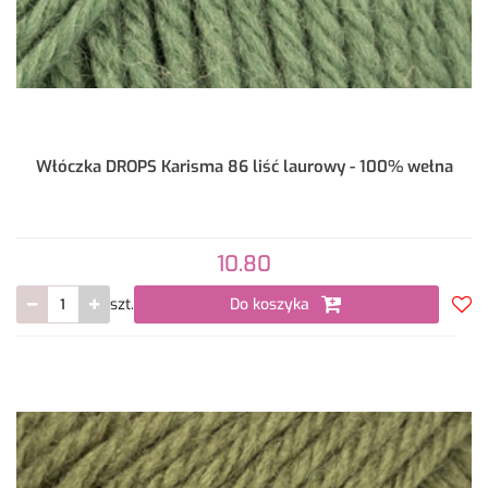
Włóczka DROPS Karisma 86 liść laurowy - 100% wełna
10.80
szt.
Do koszyka
Do
prze