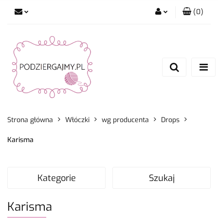
(
0
)
Zaloguj się
Zarejestruj się
Dodaj zgłoszenie
Zgody cookies
Strona główna
Włóczki
wg producenta
Drops
Karisma
Kategorie
Szukaj
Karisma