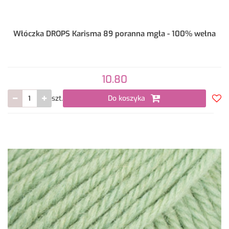
Włóczka DROPS Karisma 89 poranna mgła - 100% wełna
10.80
szt.
Do koszyka
Do
prze