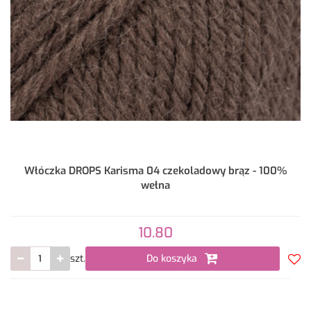
Włóczka DROPS Karisma 04 czekoladowy brąz - 100%
wełna
10.80
szt.
Do koszyka
Do
prze